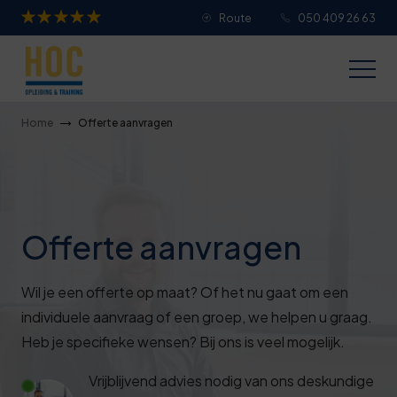
Route
050 409 26 63
Je overall waardering
Titel van je beoordeling
Home
Offerte aanvragen
Je beoordeling
Offerte aanvragen
Je naam
Wil je een offerte op maat? Of het nu gaat om een
individuele aanvraag of een groep, we helpen u graag.
Heb je specifieke wensen? Bij ons is veel mogelijk.
Jouw e-mailadres
Vrijblijvend advies nodig van ons deskundige