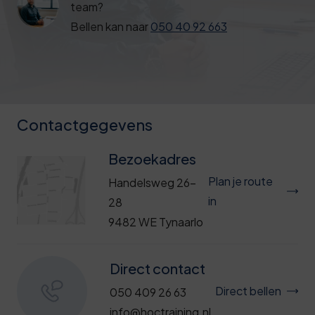
team?
Deze review is gebaseerd op mijn eigen
Bellen kan naar
050 40 92 663
ervaring.
Verzend beoordeling
Contactgegevens
Bezoekadres
Plan je route
Handelsweg 26-
in
28
9482 WE Tynaarlo
Direct contact
Direct bellen
050 409 26 63
info@hoctraining.nl