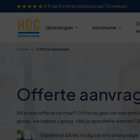
4,9 van 5 sterren (op basis van 70 reviews)
O
Opleidingen
Informatie
H
Home
Offerte aanvragen
Offerte aanvra
Wil je een offerte op maat? Of het nu gaat om een indiv
groep, we helpen u graag. Heb je specifieke wensen? Bij
Vrijblijvend advies nodig van ons deskundige