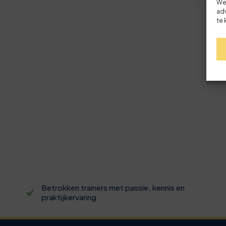
We
adv
te 
Betrokken trainers met passie, kennis en
praktijkervaring