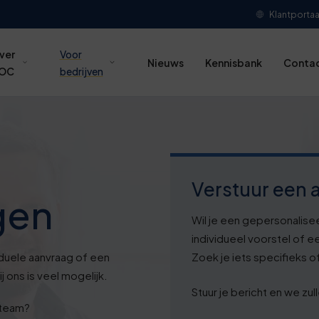
Klantportaa
ver
Voor
Nieuws
Kennisbank
Conta
OC
bedrijven
Verstuur een 
gen
Wil je een gepersonalise
individueel voorstel of ee
iduele aanvraag of een
Zoek je iets specifieks of
 ons is veel mogelijk.
Stuur je bericht en we z
 team?