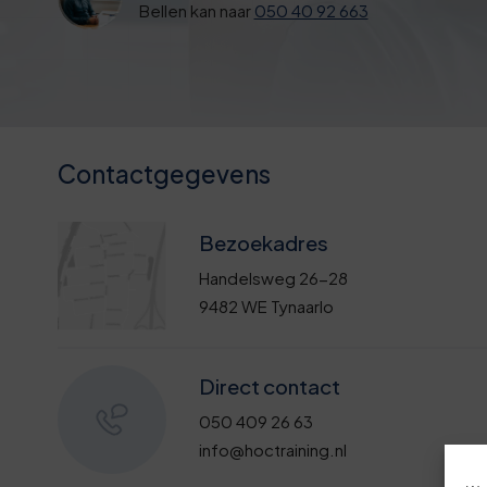
Bellen kan naar
050 40 92 663
Contactgegevens
Bezoekadres
Handelsweg 26-28
9482 WE Tynaarlo
Direct contact
050 409 26 63
info@hoctraining.nl