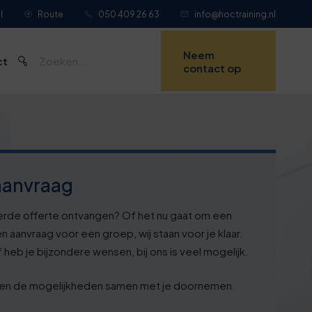
l
Route
050 409 26 63
info@hoctraining.nl
Neem
ct
contact op
aanvraag
erde offerte ontvangen? Of het nu gaat om een
n aanvraag voor een groep, wij staan voor je klaar.
 heb je bijzondere wensen, bij ons is veel mogelijk.
ullen de mogelijkheden samen met je doornemen.