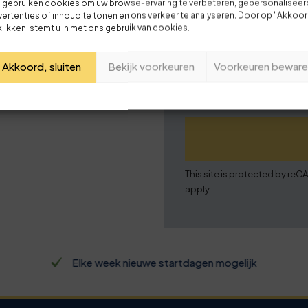
 gebruiken cookies om uw browse-ervaring te verbeteren, gepersonalisee
ertenties of inhoud te tonen en ons verkeer te analyseren. Door op "Akkoo
klikken, stemt u in met ons gebruik van cookies.
Je naam
Akkoord, sluiten
Bekijk voorkeuren
Voorkeuren beware
Jouw e-mailadres
Deze review is gebaseerd op mijn eigen ervaring.
This site is protected by r
Verzend beoordeling
apply.
Elke week nieuwe startdagen mogelijk