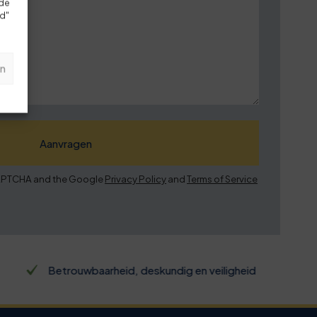
rde
rd"
n
eCAPTCHA and the Google
Privacy Policy
and
Terms of Service
Betrouwbaarheid, deskundig en veiligheid