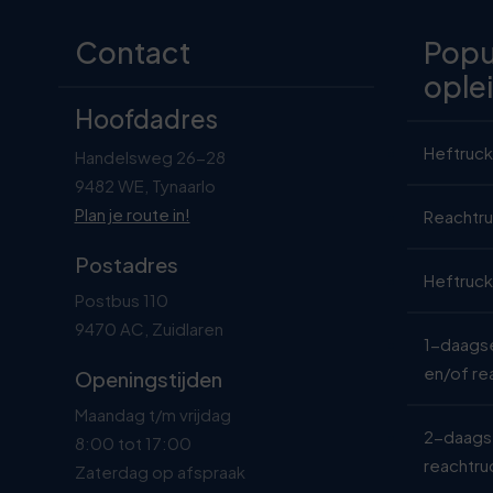
Contact
Popu
ople
Hoofdadres
Heftruck
Handelsweg 26-28
9482 WE, Tynaarlo
Plan je route in!
Reachtru
Postadres
Heftruc
Postbus 110
9470 AC, Zuidlaren
1-daagse
en/of re
Openingstijden
Maandag t/m vrijdag
2-daagse
8:00 tot 17:00
reachtru
Zaterdag op afspraak