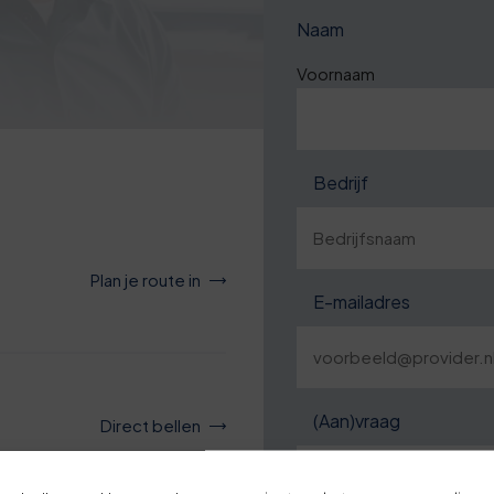
Naam
Voornaam
Bedrijf
Plan je route in
E-mailadres
Je overall waardering
Titel van je beoordeling
(Aan)vraag
Direct bellen
Je beoordeling