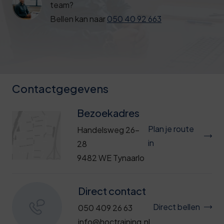
team?
Deze review is gebaseerd op mijn eigen
Bellen kan naar
050 40 92 663
ervaring.
Verzend beoordeling
Contactgegevens
Bezoekadres
Plan je route
Handelsweg 26-
in
28
9482 WE Tynaarlo
Direct contact
Direct bellen
050 409 26 63
info@hoctraining.nl