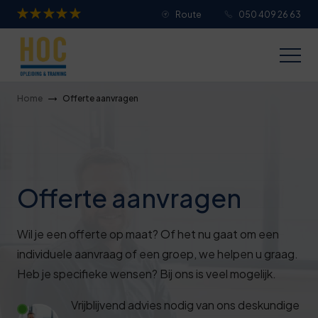
Route
050 409 26 63
Je overall waardering
Titel van je beoordeling
Home
Offerte aanvragen
Je beoordeling
Offerte aanvragen
Je naam
Wil je een offerte op maat? Of het nu gaat om een
individuele aanvraag of een groep, we helpen u graag.
Heb je specifieke wensen? Bij ons is veel mogelijk.
Jouw e-mailadres
Vrijblijvend advies nodig van ons deskundige