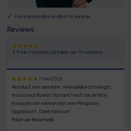
6
4
6
0
9
4
1
Een persoonlijke en directe aanpak
1
2
5
6
Reviews
2
5
6
1
3
8
7
7
4,9 van 5 sterren (op basis van 70 reviews)
4
1
7
2
5
4
8
7
0
7 mei 2026
6
7
9
2
Absoluut een aanrader. Vriendelijke ontvangst.
5
7
0
9
7
Instructeur Roelof Homans heeft mij de fijne
0
8
kneepjes van werken met een Minigraver
3
0
2
5
bijgebracht. Dank hiervoor!
9
7
1
8
Fred van Noortwijk
0
0