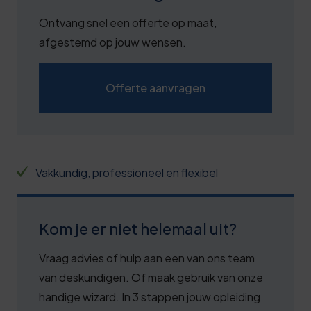
7
Ontvang snel een offerte op maat,
2
afgestemd op jouw wensen.
7
0
2
Offerte aanvragen
1
8
1
3
2
8
Vakkundig, professioneel en flexibel
3
3
3
8
Kom je er niet helemaal uit?
4
3
Vraag advies of hulp aan een van ons team
5
9
van deskundigen. Of maak gebruik van onze
handige wizard. In 3 stappen jouw opleiding