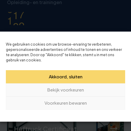
0
3
Opleiding- en trainingen
3
1
4
8
Wij bieden een
breed scala gerenommeerde
opleidingen
op het gebied van transport en
We gebruiken cookies om uw browse-ervaring te verbeteren,
gepersonaliseerde advertenties of inhoud te tonen en ons verkeer
logistiek.
te analyseren. Door op "Akkoord" te klikken, stemt u in met ons
gebruik van cookies.
Akkoord, sluiten
Bekijk voorkeuren
Voorkeuren bewaren
Relevante opleidingen
Heftruck Certificaat