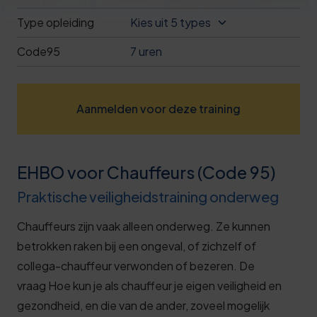
Deze review is gebaseerd op mijn eigen
Type opleiding
Kies uit 5 types
ervaring.
Code95
7 uren
Verzend beoordeling
Aanmelden voor deze training
EHBO voor Chauffeurs (Code 95)
Praktische veiligheidstraining onderweg
Chauffeurs zijn vaak alleen onderweg. Ze kunnen
betrokken raken bij een ongeval, of zichzelf of
collega-chauffeur verwonden of bezeren. De
vraag
Hoe kun je als chauffeur je eigen veiligheid en
gezondheid, en die van de ander, zoveel mogelijk