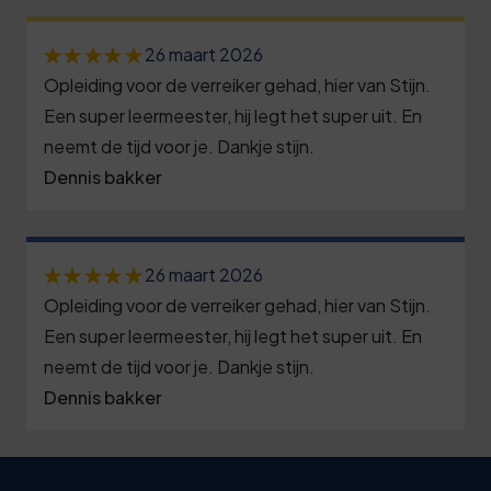
0
1
3
6
1
3
2
8
1
26 maart 2026
2
6
3
3
Opleiding voor de verreiker gehad, hier van Stijn.
6
3
9
3
Een super leermeester, hij legt het super uit. En
8
1
4
neemt de tijd voor je. Dankje stijn.
0
2
4
3
Dennis bakker
6
6
1
5
5
9
1
7
2
8
6
4
6
8
26 maart 2026
3
1
6
9
Opleiding voor de verreiker gehad, hier van Stijn.
1
9
4
4
7
4
Een super leermeester, hij legt het super uit. En
6
0
neemt de tijd voor je. Dankje stijn.
5
8
8
9
1
Dennis bakker
1
6
1
8
4
0
7
2
7
4
9
0