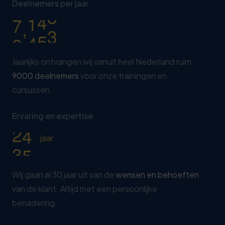
1
2
3
8
Deelnemers per jaar
7
0
5
2
7
4
,
9
0
0
0
3
2
5
4
7
6
Jaarlijks ontvangen wij vanuit heel Nederland ruim
5
2
9000 deelnemers
voor onze trainingen en
0
7
cursussen.
6
7
1
8
7
2
2
Ervaring en expertise
9
8
7
3
0
jaar
9
2
0
8
Wij gaan al 30 jaar uit van de
wensen en behoeften
van de klant. Altijd met een persoonlijke
1
3
benadering.
2
8