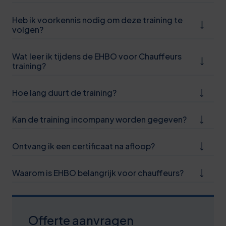
0
Heb ik voorkennis nodig om deze training te
volgen?
5
0
Wat leer ik tijdens de EHBO voor Chauffeurs
training?
6
1
Hoe lang duurt de training?
6
Kan de training incompany worden gegeven?
1
Ontvang ik een certificaat na afloop?
6
1
Waarom is EHBO belangrijk voor chauffeurs?
7
2
Offerte aanvragen