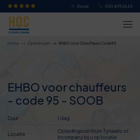
Route
050 409 26 63
Je overall waardering
Titel van je beoordeling
Home
Opleidingen
EHBO voor Chauffeurs Code95
Je beoordeling
EHBO voor chauffeurs
- code 95 - SOOB
Je naam
Duur
1 dag
Jouw e-mailadres
Opleidingscentrum Tynaarlo of
Locatie
Incompany bij u op locatie