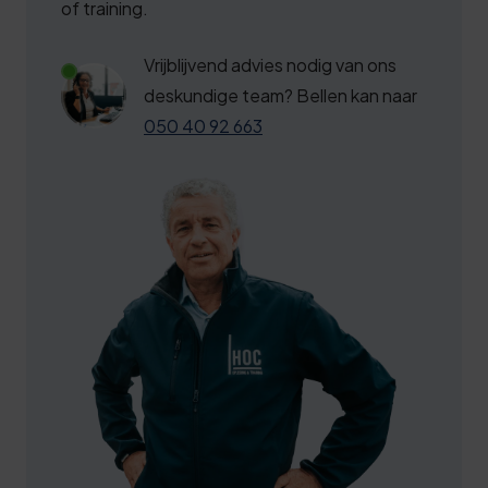
6
4
of training.
6
9
Vrijblijvend advies nodig van ons
7
4
deskundige team? Bellen kan naar
8
9
050 40 92 663
8
4
9
0
0
5
0
0
0
3
1
5
6
2
0
9
2
6
2
3
1