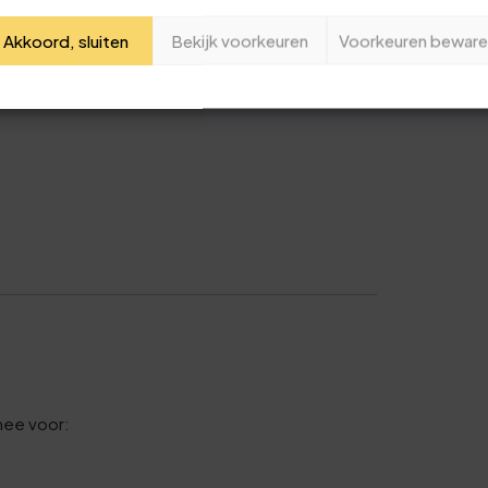
Je naam
Akkoord, sluiten
Bekijk voorkeuren
Voorkeuren beware
Jouw e-mailadres
Deze review is gebaseerd op mijn eigen ervaring.
Verzend beoordeling
0
mee voor: