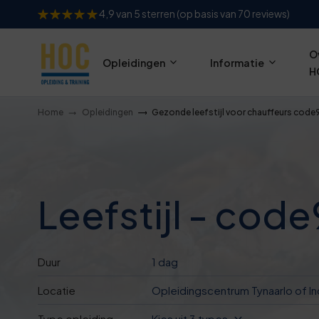
4,9 van 5 sterren (op basis van 70 reviews)
O
Opleidingen
Informatie
H
Home
Opleidingen
Gezonde leefstijl voor chauffeurs code
Leefstijl - cod
Duur
1 dag
Locatie
Opleidingscentrum Tynaarlo of In
Type opleiding
Kies uit 3 types