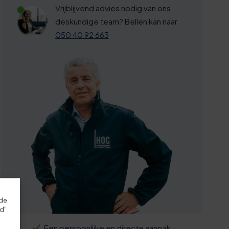
Vrijblijvend advies nodig van ons
deskundige team? Bellen kan naar
050 40 92 663
rde
rd"
Een persoonlijke en directe aanpak