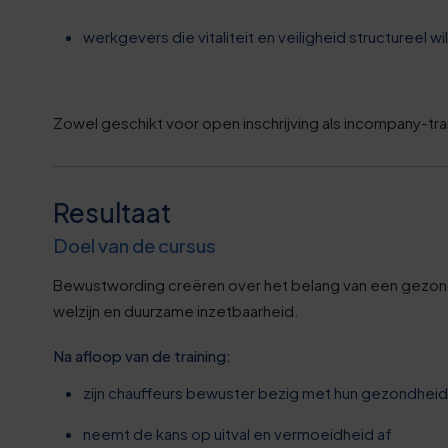
werkgevers die vitaliteit en veiligheid structureel w
Zowel geschikt voor open inschrijving als incompany-tra
0
5
Resultaat
Doel van de cursus
0
Bewustwording creëren over het belang van een gezonde l
6
welzijn en duurzame inzetbaarheid.
Na afloop van de training:
1
zijn chauffeurs bewuster bezig met hun gezondheid
6
neemt de kans op uitval en vermoeidheid af