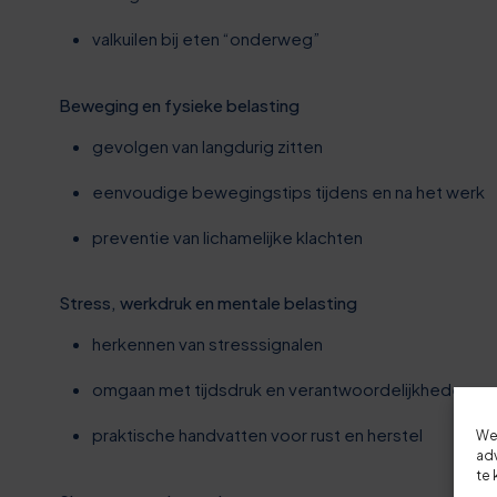
7
0
valkuilen bij eten “onderweg”
2
1
8
Beweging en fysieke belasting
1
gevolgen van langdurig zitten
3
2
eenvoudige bewegingstips tijdens en na het werk
8
preventie van lichamelijke klachten
3
3
Stress, werkdruk en mentale belasting
3
herkennen van stresssignalen
8
4
omgaan met tijdsdruk en verantwoordelijkheden
3
praktische handvatten voor rust en herstel
We
5
adv
te 