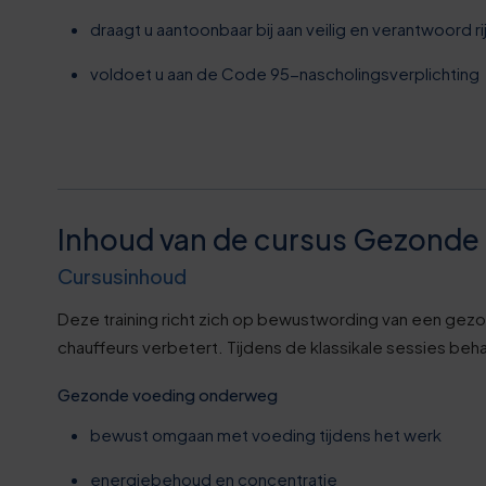
draagt u aantoonbaar bij aan veilig en verantwoord r
1
voldoet u aan de Code 95-nascholingsverplichting
6
1
7
Inhoud van de cursus Gezonde L
Cursusinhoud
2
Deze training richt zich op bewustwording van een gezon
7
chauffeurs verbetert. Tijdens de klassikale sessies be
Gezonde voeding onderweg
2
bewust omgaan met voeding tijdens het werk
energiebehoud en concentratie