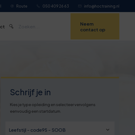
l
Route
050 409 26 63
info@hoctraining.nl
Neem
ct
contact op
Schrijf je in
Kies je type opleiding en selecteer vervolgens
eenvoudig een startdatum.