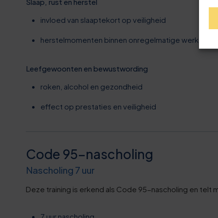
9
Slaap, rust en herstel
6
invloed van slaaptekort op veiligheid
4
6
herstelmomenten binnen onregelmatige werktijden
9
7
Leefgewoonten en bewustwording
4
roken, alcohol en gezondheid
8
9
effect op prestaties en veiligheid
8
4
9
Code 95-nascholing
0
Nascholing 7 uur
0
0
0
5
Deze training is erkend als Code 95-nascholing en telt 
0
7 uur nascholing