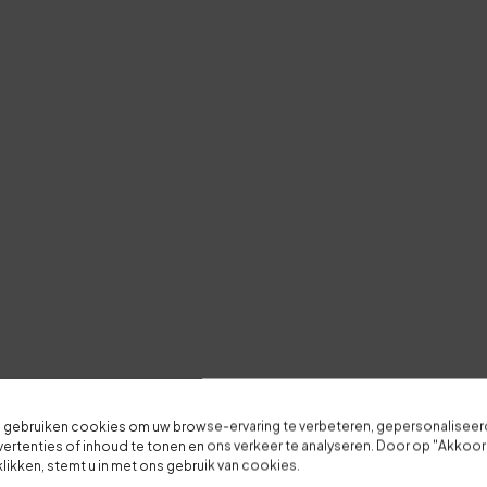
Je overall waardering
Titel van je beoordeling
Je beoordeling
 gebruiken cookies om uw browse-ervaring te verbeteren, gepersonalisee
ertenties of inhoud te tonen en ons verkeer te analyseren. Door op "Akkoo
klikken, stemt u in met ons gebruik van cookies.