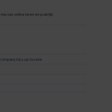
6
1
mix van online leren en praktijk.
6
1
6
company bij u op locatie
1
0
7
1
2
2