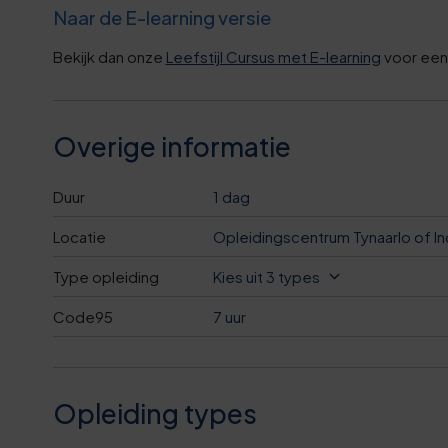
8
9
1
Naar de E-learning versie
7
1
0
Bekijk dan onze
Leefstijl Cursus met E-learning
voor een 
7
7
4
1
2
8
Overige informatie
7
2
7
9
Duur
1 dag
0
3
2
Locatie
Opleidingscentrum Tynaarlo of In
9
3
4
Type opleiding
Kies uit 3 types
7
0
Code95
7 uur
7
6
2
1
0
7
8
Opleiding types