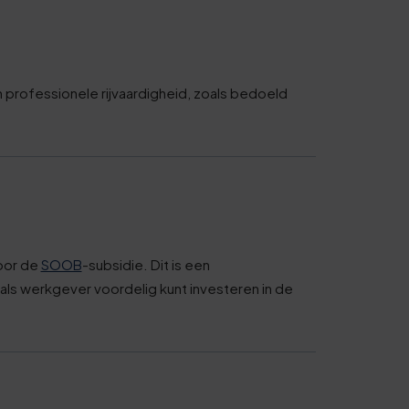
5
0
5
n professionele rijvaardigheid, zoals bedoeld
0
6
1
oor de
SOOB
-subsidie. Dit is een
als werkgever voordelig kunt investeren in de
6
1