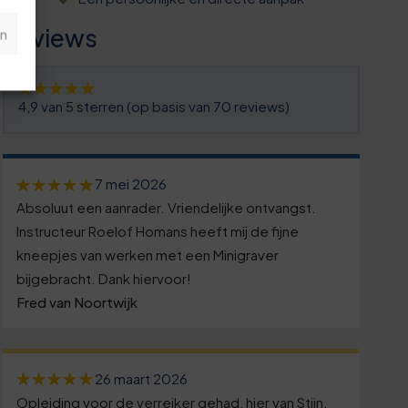
Reviews
n
4,9 van 5 sterren (op basis van 70 reviews)
7 mei 2026
Absoluut een aanrader. Vriendelijke ontvangst.
Instructeur Roelof Homans heeft mij de fijne
kneepjes van werken met een Minigraver
bijgebracht. Dank hiervoor!
Fred van Noortwijk
26 maart 2026
Opleiding voor de verreiker gehad, hier van Stijn.