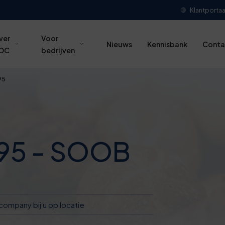
Klantportaa
ver
Voor
Nieuws
Kennisbank
Conta
OC
bedrijven
95
e95 - SOOB
company bij u op locatie