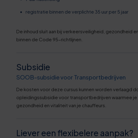
3
1
0
1
6
2
registratie binnen de verplichte 35 uur per 5 jaar
5
2
9
3
De inhoud sluit aan bij verkeersveiligheid, gezondheid e
0
binnen de Code 95-richtlijnen.
2
2
4
6
3
6
5
Subsidie
1
4
SOOB-subsidie voor Transportbedrijven
9
6
6
De kosten voor deze cursus kunnen worden verlaagd d
4
opleidingssubsidie voor transportbedrijven waarmee je 
2
7
1
gezondheid en vitaliteit van je chauffeurs.
5
5
8
6
6
Liever een flexibelere aanpak?