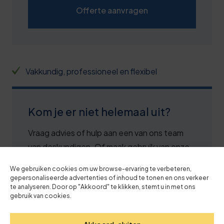
Offerte aanvragen
Vakkundig, professioneel en flexibel
Kom je er niet helemaal uit?
Vraag advies of hulp aan een van ons team
van deskundigen. Of maak gebruik van onze
handige wizard. In 3 stappen jouw opleiding
We gebruiken cookies om uw browse-ervaring te verbeteren,
of training.
gepersonaliseerde advertenties of inhoud te tonen en ons verkeer
te analyseren. Door op "Akkoord" te klikken, stemt u in met ons
gebruik van cookies.
Vrijblijvend advies nodig van ons
deskundige team? Bellen kan naar