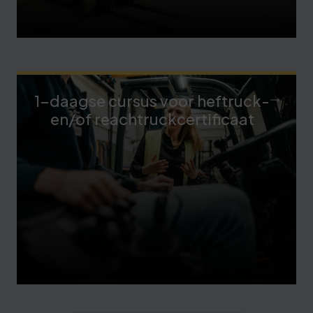
1-daagse cursus voor heftruck-
en/of reachtruckcertificaat