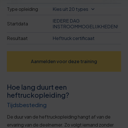
Deze review is gebaseerd op mijn eigen
Type opleiding
Kies uit 20 types
ervaring.
IEDERE DAG
Startdata
Verzend beoordeling
INSTROOMMOGELIJKHEDEN!
Resultaat
Heftruck certificaat
Aanmelden voor deze training
Hoe lang duurt een
heftruckopleiding?
Tijdsbesteding
De duur van de heftruckopleiding hangt af van de
ervaring van de deelnemer. Zo volgt iemand zonder