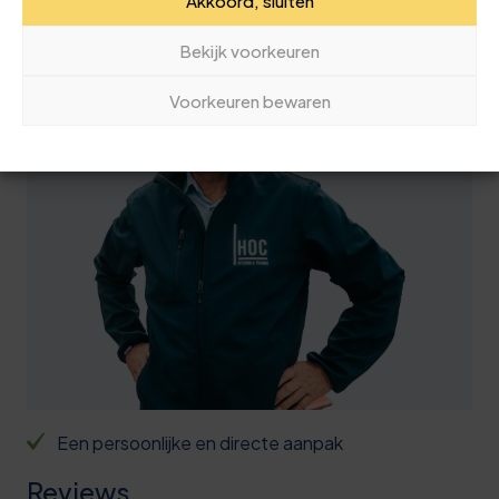
Akkoord, sluiten
050 40 92 663
Bekijk voorkeuren
Voorkeuren bewaren
Een persoonlijke en directe aanpak
Reviews