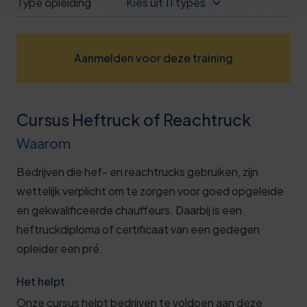
Type opleiding
Kies uit 11 types
Deze review is gebaseerd op mijn eigen
ervaring.
Aanmelden voor deze training
Verzend beoordeling
Cursus Heftruck of Reachtruck
Waarom
Bedrijven die hef- en reachtrucks gebruiken, zijn
wettelijk verplicht om te zorgen voor goed opgeleide
en gekwalificeerde chauffeurs. Daarbij is een
heftruckdiploma of certificaat van een gedegen
opleider een pré.
Het helpt
Onze cursus helpt bedrijven te voldoen aan deze