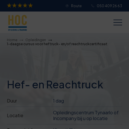
Route
050 409 26 63
Je overall waardering
Titel van je beoordeling
Home
Opleidingen
1-daagse cursus voor heftruck- en/of reachtruckcertificaat
Je beoordeling
Hef- en Reachtruck
Je naam
Duur
1 dag
Opleidingscentrum Tynaarlo of
Jouw e-mailadres
Locatie
Incompany bij u op locatie