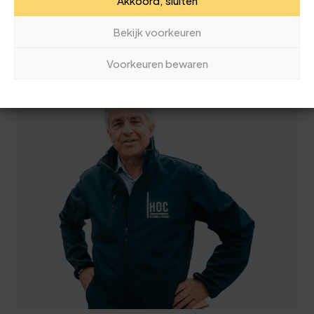
Akkoord, sluiten
Vrijblijvend advies nodig van ons
Bekijk voorkeuren
deskundige team? Bellen kan naar
050 40 92 663
Voorkeuren bewaren