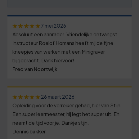
8
7
7
4
1
7
2
5
4
8
7
7 mei 2026
0
6
7
9
Absoluut een aanrader. Vriendelijke ontvangst.
2
5
7
Instructeur Roelof Homans heeft mij de fijne
0
9
7
0
kneepjes van werken met een Minigraver
8
3
0
2
bijgebracht. Dank hiervoor!
5
9
7
Fred van Noortwijk
1
8
0
0
0
1
3
6
1
3
2
8
26 maart 2026
1
2
6
Opleiding voor de verreiker gehad, hier van Stijn.
3
3
6
3
Een super leermeester, hij legt het super uit. En
9
3
8
1
neemt de tijd voor je. Dankje stijn.
4
0
2
4
Dennis bakker
3