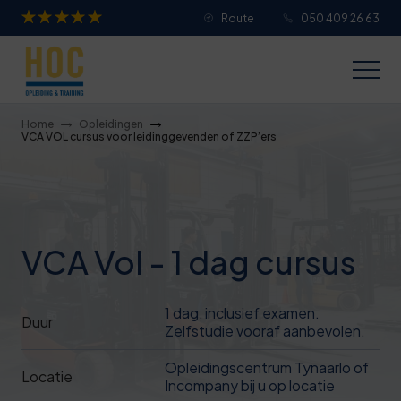
Route
050 409 26 63
Je overall waardering
Titel van je beoordeling
Home
Opleidingen
VCA VOL cursus voor leidinggevenden of ZZP’ers
Je beoordeling
VCA Vol - 1 dag cursus
Je naam
1 dag, inclusief examen.
Duur
Zelfstudie vooraf aanbevolen.
Jouw e-mailadres
Opleidingscentrum Tynaarlo of
Locatie
Incompany bij u op locatie