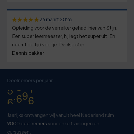
6
6
1
5
5
9
1
7
2
8
6
4
6
26 maart 2026
8
3
1
6
Opleiding voor de verreiker gehad, hier van Stijn.
9
1
9
4
Een super leermeester, hij legt het super uit. En
4
7
4
6
neemt de tijd voor je. Dankje stijn.
0
5
8
8
9
Dennis bakker
1
1
6
1
8
4
0
7
2
7
4
9
0
1
2
Deelnemers per jaar
3
8
7
0
5
2
7
,
4
9
0
0
0
3
2
5
4
7
Jaarlijks ontvangen wij vanuit heel Nederland ruim
6
5
9000 deelnemers
voor onze trainingen en
0
2
7
cursussen.