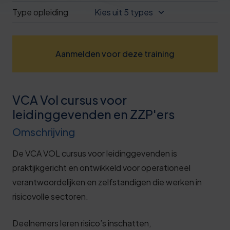
Deze review is gebaseerd op mijn eigen
Type opleiding
Kies uit 5 types
ervaring.
Verzend beoordeling
Aanmelden voor deze training
VCA Vol cursus voor
leidinggevenden en ZZP'ers
Omschrijving
De VCA VOL cursus voor leidinggevenden is
praktijkgericht en ontwikkeld voor operationeel
verantwoordelijken en zelfstandigen die werken in
risicovolle sectoren.
Deelnemers leren risico’s inschatten,