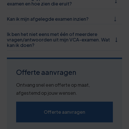
examen en hoe zien die eruit?
1
6
Kan ik mijn afgelegde examen inzien?
1
Ik ben het niet eens met één of meerdere
6
vragen/antwoorden uit mijn VCA-examen. Wat
kan ik doen?
1
7
Offerte aanvragen
2
7
Ontvang snel een offerte op maat,
afgestemd op jouw wensen.
2
7
Offerte aanvragen
0
2