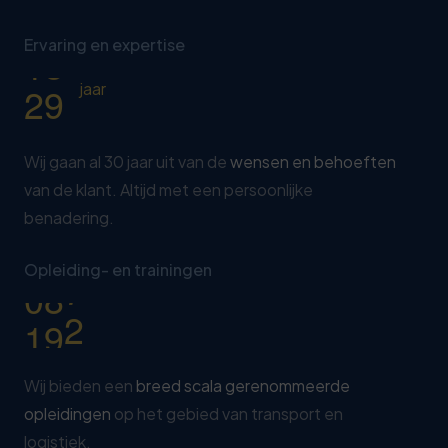
6
1
7
8
7
Ervaring en expertise
2
2
9
8
3
7
jaar
0
9
2
0
Wij gaan al 30 jaar uit van de
wensen en behoeften
8
van de klant. Altijd met een persoonlijke
1
3
benadering.
2
8
0
Opleiding- en trainingen
3
3
1
4
8
Wij bieden een
breed scala gerenommeerde
opleidingen
op het gebied van transport en
logistiek.