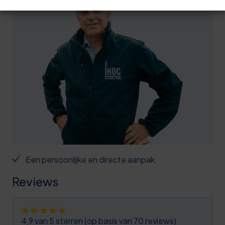
9
0
0
5
0
0
0
3
1
5
6
2
0
9
2
6
2
3
1
6
4
6
0
9
Een persoonlijke en directe aanpak
4
1
1
2
Reviews
5
6
2
5
6
1
3
4,9 van 5 sterren (op basis van 70 reviews)