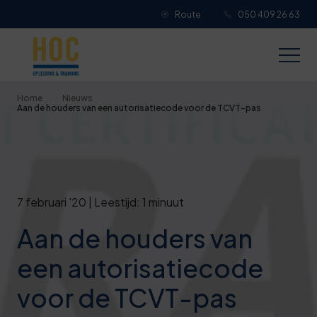
Route
050 409 26 63
Je overall waardering
Titel van je beoordeling
Home
Nieuws
Aan de houders van een autorisatiecode voor de TCVT-pas
Je beoordeling
7 februari '20 | Leestijd: 1 minuut
Aan de houders van
Je naam
een autorisatiecode
Jouw e-mailadres
voor de TCVT-pas