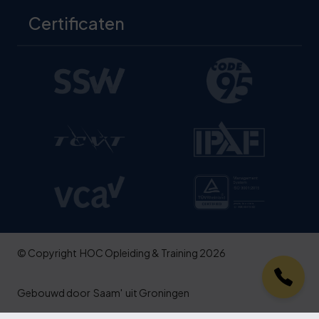
Certificaten
© Copyright
HOC Opleiding & Training 2026
Gebouwd door
Saam'
uit Groningen