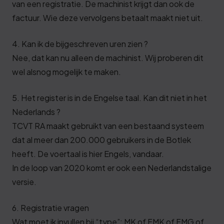
van een registratie. De machinist krijgt dan ook de
factuur. Wie deze vervolgens betaalt maakt niet uit.
4. Kan ik de bijgeschreven uren zien ?
Nee, dat kan nu alleen de machinist. Wij proberen dit
wel alsnog mogelijk te maken.
5. Het register is in de Engelse taal. Kan dit niet in het
Nederlands ?
TCVT RA maakt gebruikt van een bestaand systeem
dat al meer dan 200.000 gebruikers in de Botlek
heeft. De voertaal is hier Engels, vandaar.
In de loop van 2020 komt er ook een Nederlandstalige
versie.
6. Registratie vragen
Wat moet ik invullen bij “type”: MK of FMK of FMG of