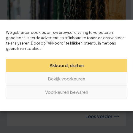
We gebruiken cookies om uw browse-ervaring te verbeteren,
gepersonaliseerde advertenties of inhoud te tonen en ons verkeer
te analyseren. Door op "Akkoord" te klikken, stemt u in met ons
gebruik van cookies.
20 juli '26
Akkoord, sluiten
Hijsongeval Lochem
Bekijk voorkeuren
Een rapport dat iedere hijsprofessional zou
Voorkeuren bewaren
moeten lezen Er verschijnen niet vaak
rapporten waar je als vakman echt bij stilstaat.
Lees verder