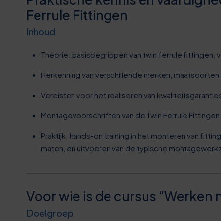
3
1
1
5
Ferrule Fittingen
Inhoud
6
2
2
0
Theorie: basisbegrippen van twin ferrule fittingen,
9
3
2
6
Herkenning van verschillende merken, maatsoorten 
2
4
3
1
Vereisten voor het realiseren van kwaliteitsgarantie
Montagevoorschriften van de Twin Ferrule Fittingen 
6
5
4
6
Praktijk: hands-on training in het monteren van fitti
9
6
maten, en uitvoeren van de typische montagewer
4
1
2
7
5
6
Voor wie is de cursus "Werken me
5
8
6
1
Doelgroep