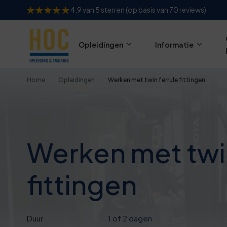
1
4,9 van 5 sterren (op basis van 70 reviews)
6
Opleidingen
Informatie
1
Home
Opleidingen
Werken met twin ferrule fittingen
7
2
7
Werken met twin
2
fittingen
7
Duur
1 of 2 dagen