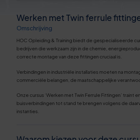
0
2
Werken met Twin ferrule fitting
1
8
Omschrijving
1
3
HOC Opleiding & Training biedt de gespecialiseerde curs
bedrijven die werkzaam zijn in de chemie, energieproduc
2
8
correcte montage van deze fittingen cruciaal is.
3
3
Verbindingen in industriële installaties moeten na montage l
commerciële belangen, de maatschappelijke verantwoor
3
8
Onze cursus ‘Werken met Twin Ferrule Fittingen’ traint 
buisverbindingen tot stand te brengen volgens de daar
4
3
instanties.
5
9
Waarom kiezen voor deze curs