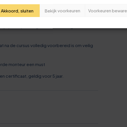
1
2
2
7
Je naam
Akkoord, sluiten
Bekijk voorkeuren
Voorkeuren beware
n voor HOC Opleiding & Training
3
2
wij op een plezierige manier een hoge mate van
Jouw e-mailadres
4
7
Deze review is gebaseerd op mijn eigen ervaring.
t na de cursus volledig voorbereid is om veilig
5
2
Verzend beoordeling
ceerde monteur een must
6
7
certificaat, geldig voor 5 jaar.
7
2
8
7