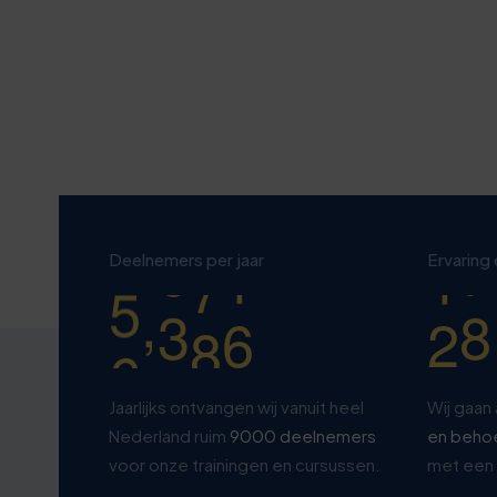
4
4
5
7
4
5
8
6
8
9
0
6
1
7
8
4
1
7
4
8
9
0
2
8
7
9
0
5
Deelnemers per jaar
Ervaring
,
3
9
0
0
0
0
Jaarlijks ontvangen wij vanuit heel
Wij gaan 
Nederland ruim
9000 deelnemers
en beho
voor onze trainingen en cursussen.
met een 