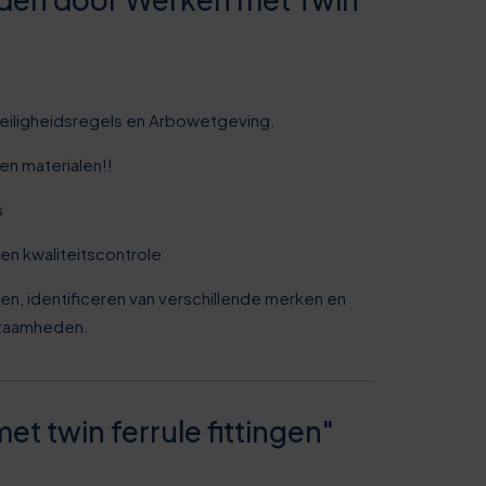
5
0
 veiligheidsregels en Arbowetgeving.
5
en materialen!!
0
s
en kwaliteitscontrole
6
ngen, identificeren van verschillende merken en
1
kzaamheden.
6
t twin ferrule fittingen"
1