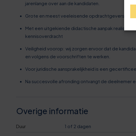
0
7
1
3
jarenlange over aan de kandidaten.
3
8
2
8
Grote en meest veeleisende opdrachtgevers kieze
6
9
3
3
Met een uitgekiende didactische aanpak realiseren 
kennisoverdracht
9
0
3
8
Veiligheid voorop: wij zorgen ervoor dat de kandidaa
en volgens de voorschriften te werken.
0
2
1
4
3
Voor juridische aansprakelijkheid is een gecertifi
1
5
2
5
9
Na succesvolle afronding ontvangt de deelnemer een 
2
8
3
6
4
Overige informatie
3
1
4
6
9
Duur
1 of 2 dagen