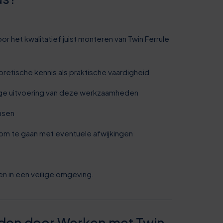
r het kwalitatief juist monteren van Twin Ferrule
oretische kennis als praktische vaardigheid
ilige uitvoering van deze werkzaamheden
ensen
 om te gaan met eventuele afwijkingen
en in een veilige omgeving.
0
eden door Werken met Twin