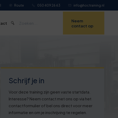
l
Route
050 409 26 63
info@hoctraining.nl
Neem
tact
contact op
Schrijf je in
Voor deze training zijn geen vaste startdata.
Interesse? Neem contact met ons op via het
contactformulier of bel ons direct voor meer
informatie en om je inschrijving te regelen.