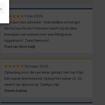
n
7 mei 2026
Absoluut een aanrader. Vriendelijke ontvangst.
Instructeur Roelof Homans heeft mij de fijne
kneepjes van werken met een Minigraver
bijgebracht. Dank hiervoor!
Fred van Noortwijk
26 maart 2026
Opleiding voor de verreiker gehad, hier van Stijn.
Een super leermeester, hij legt het super uit. En
neemt de tijd voor je. Dankje stijn.
Dennis bakker