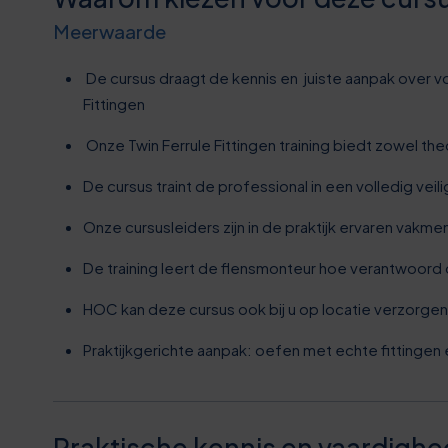
6
4
Meerwaarde
6
9
De cursus draagt de kennis en juiste aanpak over voo
Fittingen
7
4
Onze Twin Ferrule Fittingen training biedt zowel the
8
9
De cursus traint de professional in een volledig ve
Onze cursusleiders zijn in de praktijk ervaren vakm
8
4
De training leert de flensmonteur hoe verantwoord
9
0
HOC kan deze cursus ook bij u op locatie verzorgen
0
5
Praktijkgerichte aanpak: oefen met echte fittingen 
0
0
0
0
Praktische kennis en vaardigh