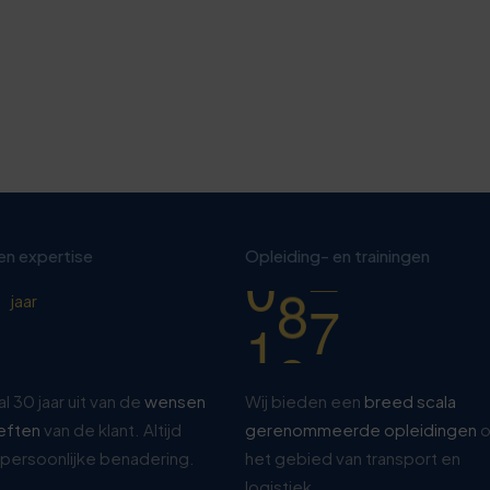
9
2
0
8
1
3
2
8
0
3
3
 en expertise
Opleiding- en trainingen
1
4
8
jaar
al 30 jaar uit van de
wensen
Wij bieden een
breed scala
eften
van de klant. Altijd
gerenommeerde opleidingen
o
persoonlijke benadering.
het gebied van transport en
logistiek.