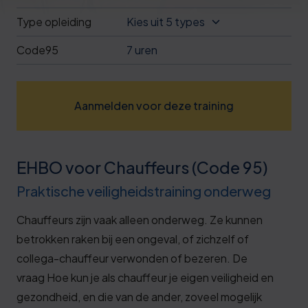
Deze review is gebaseerd op mijn eigen
Type opleiding
Kies uit 5 types
ervaring.
Code95
7 uren
Verzend beoordeling
Aanmelden voor deze training
EHBO voor Chauffeurs (Code 95)
Praktische veiligheidstraining onderweg
Chauffeurs zijn vaak alleen onderweg. Ze kunnen
betrokken raken bij een ongeval, of zichzelf of
collega-chauffeur verwonden of bezeren. De
vraag
Hoe kun je als chauffeur je eigen veiligheid en
gezondheid, en die van de ander, zoveel mogelijk