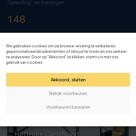
Opleiding- en trainingen
1
4
8
Wij bieden een
breed scala gerenommeerde
opleidingen
op het gebied van transport en
We gebruiken cookies om uw browse-ervaring te verbeteren,
gepersonaliseerde advertenties of inhoud te tonen en ons verkeer
logistiek.
te analyseren. Door op "Akkoord" te klikken, stemt u in met ons
gebruik van cookies.
Akkoord, sluiten
Bekijk voorkeuren
Voorkeuren bewaren
Relevante opleidingen
Heftruck Certificaat