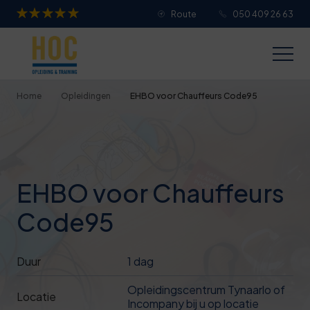
Route
050 409 26 63
Je overall waardering
Titel van je beoordeling
Home
Opleidingen
EHBO voor Chauffeurs Code95
Je beoordeling
EHBO voor Chauffeurs
Code95
Je naam
Duur
1 dag
Jouw e-mailadres
Opleidingscentrum Tynaarlo of
Locatie
Incompany bij u op locatie