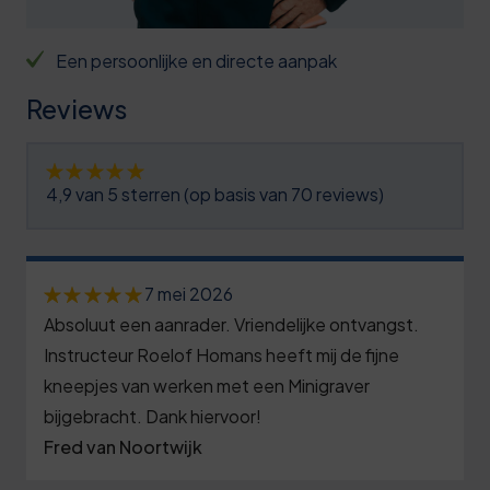
6
4
6
0
9
4
1
Een persoonlijke en directe aanpak
1
2
5
6
Reviews
2
5
6
1
3
8
7
7
4,9 van 5 sterren (op basis van 70 reviews)
4
1
7
2
5
4
8
7
0
7 mei 2026
6
7
9
2
Absoluut een aanrader. Vriendelijke ontvangst.
5
7
0
9
7
Instructeur Roelof Homans heeft mij de fijne
0
8
kneepjes van werken met een Minigraver
3
0
2
5
bijgebracht. Dank hiervoor!
9
7
1
8
Fred van Noortwijk
0
0