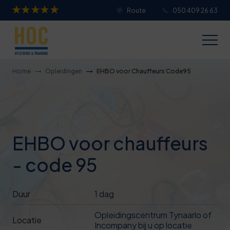
Route
050 409 26 63
Je overall waardering
Titel van je beoordeling
Home
Opleidingen
EHBO voor Chauffeurs Code95
Je beoordeling
EHBO voor chauffeurs
- code 95
Je naam
Duur
1 dag
Jouw e-mailadres
Opleidingscentrum Tynaarlo of
Locatie
Incompany bij u op locatie