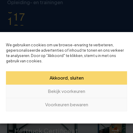
0
3
Opleiding- en trainingen
3
1
4
8
Wij bieden een
breed scala gerenommeerde
opleidingen
op het gebied van transport en
We gebruiken cookies om uw browse-ervaring te verbeteren,
gepersonaliseerde advertenties of inhoud te tonen en ons verkeer
logistiek.
te analyseren. Door op "Akkoord" te klikken, stemt u in met ons
gebruik van cookies.
Akkoord, sluiten
Bekijk voorkeuren
Voorkeuren bewaren
Relevante opleidingen
Heftruck Certificaat