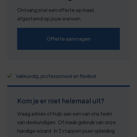
7
Ontvang snel een offerte op maat,
2
afgestemd op jouw wensen.
7
0
2
Offerte aanvragen
1
8
1
3
2
8
Vakkundig, professioneel en flexibel
3
3
3
8
Kom je er niet helemaal uit?
4
3
Vraag advies of hulp aan een van ons team
5
9
van deskundigen. Of maak gebruik van onze
handige wizard. In 3 stappen jouw opleiding