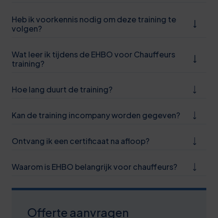
0
Heb ik voorkennis nodig om deze training te
volgen?
5
0
Wat leer ik tijdens de EHBO voor Chauffeurs
training?
6
1
Hoe lang duurt de training?
6
Kan de training incompany worden gegeven?
1
Ontvang ik een certificaat na afloop?
6
1
Waarom is EHBO belangrijk voor chauffeurs?
7
2
Offerte aanvragen