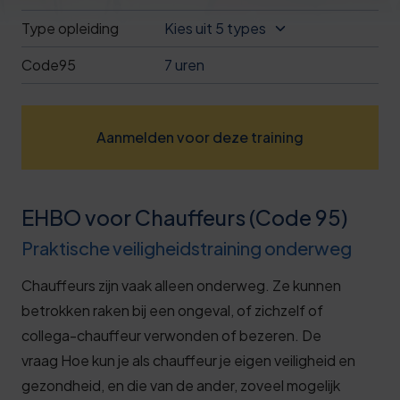
Deze review is gebaseerd op mijn eigen
Type opleiding
Kies uit 5 types
ervaring.
Code95
7 uren
Verzend beoordeling
Aanmelden voor deze training
EHBO voor Chauffeurs (Code 95)
Praktische veiligheidstraining onderweg
Chauffeurs zijn vaak alleen onderweg. Ze kunnen
betrokken raken bij een ongeval, of zichzelf of
collega-chauffeur verwonden of bezeren. De
vraag
Hoe kun je als chauffeur je eigen veiligheid en
gezondheid, en die van de ander, zoveel mogelijk