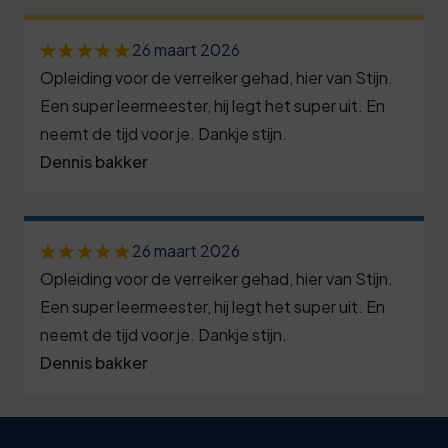
0
1
3
6
1
3
2
8
1
26 maart 2026
2
6
3
3
Opleiding voor de verreiker gehad, hier van Stijn.
6
3
9
3
Een super leermeester, hij legt het super uit. En
8
1
4
neemt de tijd voor je. Dankje stijn.
0
2
4
3
Dennis bakker
6
6
1
5
5
9
1
7
2
8
6
4
6
8
26 maart 2026
3
1
6
9
Opleiding voor de verreiker gehad, hier van Stijn.
1
9
4
4
7
4
Een super leermeester, hij legt het super uit. En
6
0
neemt de tijd voor je. Dankje stijn.
5
8
8
9
1
Dennis bakker
1
6
1
8
4
0
7
2
7
4
9
0