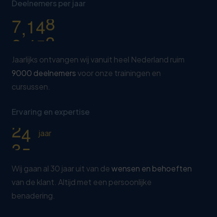
1
2
3
8
Deelnemers per jaar
7
0
5
2
7
4
,
9
0
0
0
3
2
5
4
7
6
Jaarlijks ontvangen wij vanuit heel Nederland ruim
5
2
9000 deelnemers
voor onze trainingen en
0
7
cursussen.
6
7
1
8
7
2
2
Ervaring en expertise
9
8
7
3
0
jaar
9
2
0
8
Wij gaan al 30 jaar uit van de
wensen en behoeften
van de klant. Altijd met een persoonlijke
1
3
benadering.
2
8