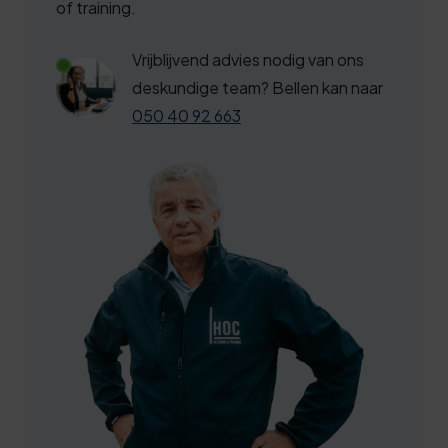
6
4
of training.
6
9
Vrijblijvend advies nodig van ons
7
4
deskundige team? Bellen kan naar
8
9
050 40 92 663
8
4
9
0
0
5
0
0
0
3
1
5
6
2
0
9
2
6
2
3
1