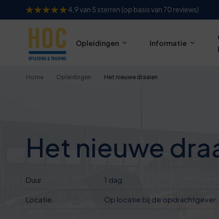
6
4,9 van 5 sterren (op basis van 70 reviews)
1
Opleidingen
Informatie
6
1
Home
Opleidingen
Het nieuwe draaien
7
2
Het nieuwe dra
7
Duur
1 dag
2
Locatie
Op locatie bij de opdrachtgever