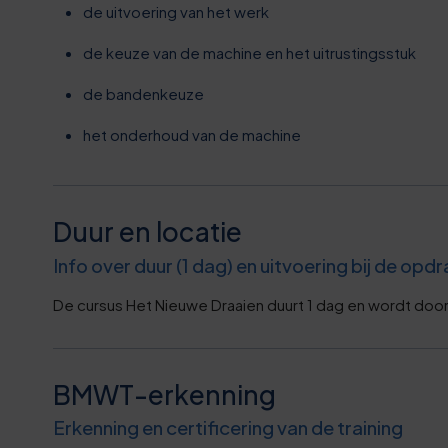
0
0
0
0
de uitvoering van het werk
de keuze van de machine en het uitrustingsstuk
3
1
1
5
de bandenkeuze
6
2
2
0
het onderhoud van de machine
9
3
2
6
Duur en locatie
2
4
3
1
Info over duur (1 dag) en uitvoering bij de op
6
5
4
6
De cursus Het Nieuwe Draaien duurt 1 dag en wordt doo
9
6
4
1
BMWT-erkenning
2
7
5
6
Erkenning en certificering van de training