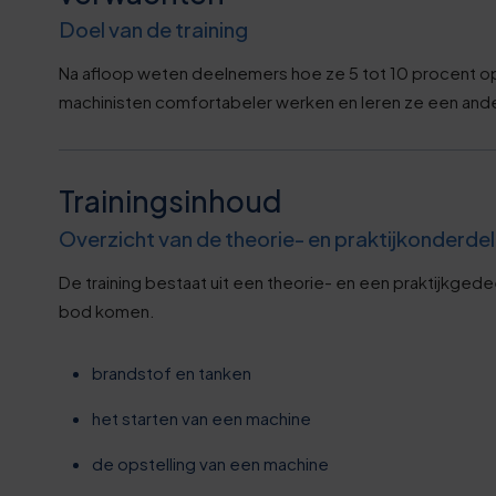
5
9
Doel van de training
6
4
Na afloop weten deelnemers hoe ze 5 tot 10 procent o
machinisten comfortabeler werken en leren ze een and
6
9
7
4
Trainingsinhoud
Overzicht van de theorie- en praktijkonderde
8
9
De training bestaat uit een theorie- en een praktijkged
bod komen.
8
4
brandstof en tanken
9
0
het starten van een machine
0
5
de opstelling van een machine