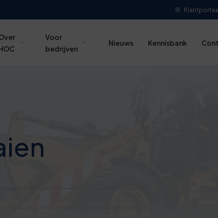
Klantportaa
Over
Voor
Nieuws
Kennisbank
Con
HOC
bedrijven
aien