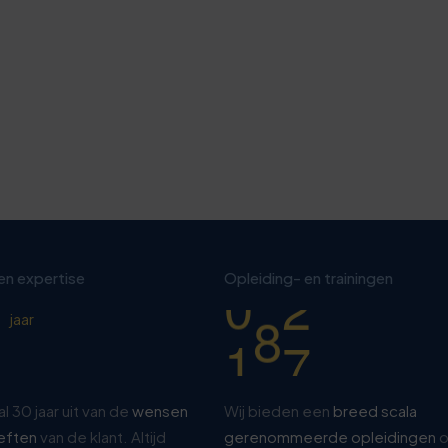
7
9
2
0
8
1
3
2
8
0
3
3
 en expertise
Opleiding- en trainingen
1
4
8
jaar
al 30 jaar uit van de
wensen
Wij bieden een
breed scala
eften
van de klant. Altijd
gerenommeerde opleidingen
o