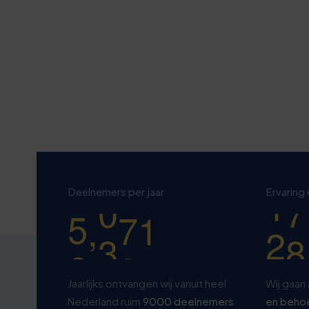
1
4
6
9
4
4
5
7
4
5
8
6
8
9
0
6
1
7
8
4
1
7
4
8
9
0
2
8
7
9
0
5
Deelnemers per jaar
Ervaring
,
3
9
0
0
0
0
Jaarlijks ontvangen wij vanuit heel
Wij gaan 
Nederland ruim
9000 deelnemers
en beho