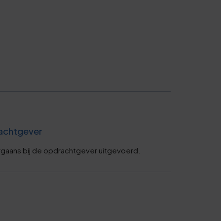
0
5
0
5
0
drachtgever
6
rgaans bij de opdrachtgever uitgevoerd.
1
6