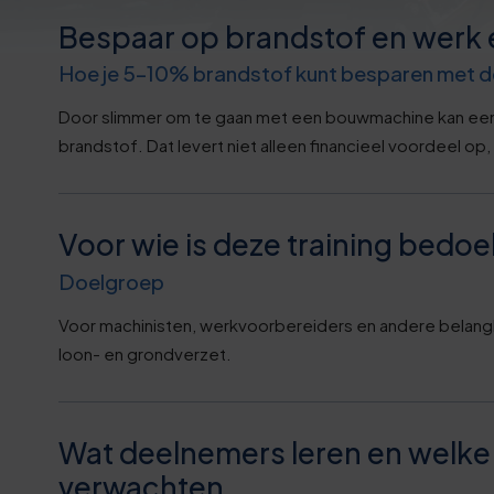
7
Bespaar op brandstof en werk e
0
2
Hoe je 5–10% brandstof kunt besparen met d
1
Door slimmer om te gaan met een bouwmachine kan een 
8
brandstof. Dat levert niet alleen financieel voordeel op,
1
3
Voor wie is deze training bedoe
2
8
Doelgroep
3
3
Voor machinisten, werkvoorbereiders en andere belangh
loon- en grondverzet.
3
8
4
3
Wat deelnemers leren en welke 
verwachten