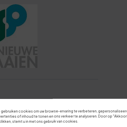
1
6
1
6
Je overall waardering
1
Titel van je beoordeling
6
Je beoordeling
1
 gebruiken cookies om uw browse-ervaring te verbeteren, gepersonalisee
0
ertenties of inhoud te tonen en ons verkeer te analyseren. Door op "Akkoo
7
klikken, stemt u in met ons gebruik van cookies.