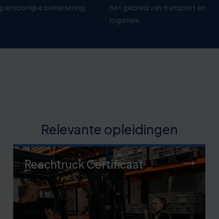
persoonlijke benadering.
het gebied van transport en
logistiek.
Relevante opleidingen
Reachtruck Certificaat