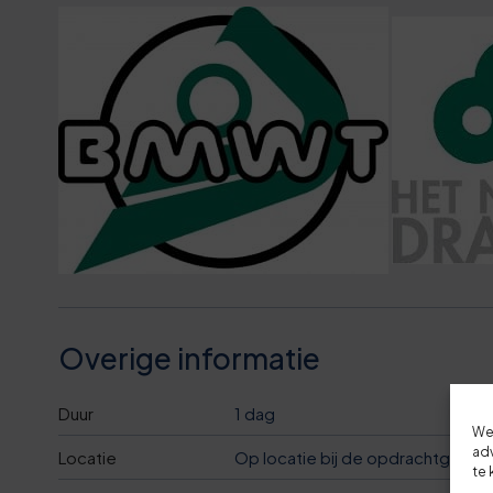
5
8
6
1
8
9
7
7
1
0
7
2
4
1
8
7
7
2
9
2
0
3
9
7
Overige informatie
3
4
0
2
Duur
1 dag
We
adv
7
6
1
Locatie
Op locatie bij de opdrachtgever
8
te 