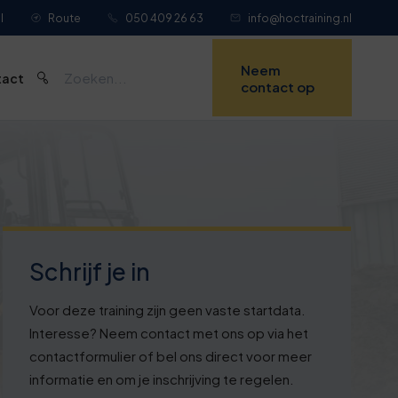
l
Route
050 409 26 63
info@hoctraining.nl
Neem
tact
contact op
Schrijf je in
Voor deze training zijn geen vaste startdata.
Interesse? Neem contact met ons op via het
contactformulier of bel ons direct voor meer
informatie en om je inschrijving te regelen.