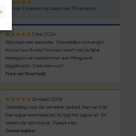
4,9 van 5 sterren (op basis van 70 reviews)
n
7 mei 2026
Absoluut een aanrader. Vriendelijke ontvangst.
Instructeur Roelof Homans heeft mij de fijne
kneepjes van werken met een Minigraver
bijgebracht. Dank hiervoor!
Fred van Noortwijk
26 maart 2026
Opleiding voor de verreiker gehad, hier van Stijn.
Een super leermeester, hij legt het super uit. En
neemt de tijd voor je. Dankje stijn.
Dennis bakker