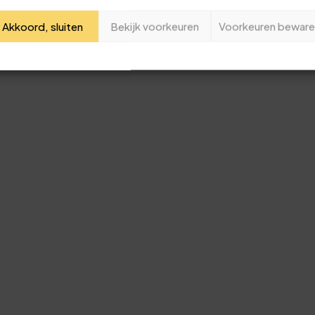
1
2
Je naam
Akkoord, sluiten
Bekijk voorkeuren
Voorkeuren beware
2
7
Jouw e-mailadres
3
2
Deze review is gebaseerd op mijn eigen ervaring.
4
7
Verzend beoordeling
5
2
6
7
7
2
8