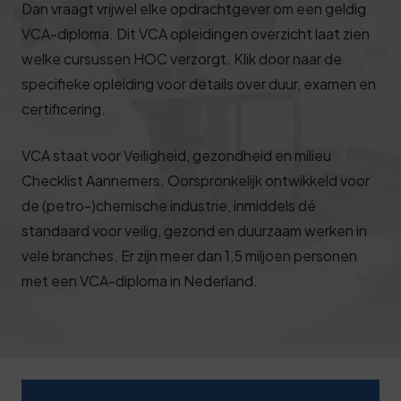
Dan vraagt vrijwel elke opdrachtgever om een geldig
Deze review is gebaseerd op mijn eigen
VCA-diploma. Dit VCA opleidingen overzicht laat zien
ervaring.
welke cursussen HOC verzorgt. Klik door naar de
Verzend beoordeling
specifieke opleiding voor details over duur, examen en
certificering.
VCA staat voor
Veiligheid, gezondheid en milieu
Checklist Aannemers
. Oorspronkelijk ontwikkeld voor
de (petro-)chemische industrie, inmiddels dé
standaard voor veilig, gezond en duurzaam werken in
vele branches. Er zijn meer dan 1,5 miljoen personen
met een VCA-diploma in Nederland.