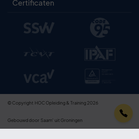
Certificaten
© Copyright
HOC Opleiding & Training 2026
Gebouwd door
Saam'
uit Groningen