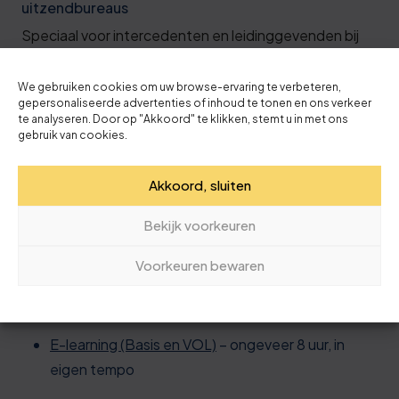
uitzendbureaus
Speciaal voor intercedenten en leidinggevenden bij
uitzend- en detacheringbureaus. Hierin staan zaken
centraal die spelen bij het uitzenden van personeel
We gebruiken cookies om uw browse-ervaring te verbeteren,
gepersonaliseerde advertenties of inhoud te tonen en ons verkeer
naar VCA-gecertificeerde opdrachtgevers.
te analyseren. Door op "Akkoord" te klikken, stemt u in met ons
gebruik van cookies.
VCA VIL-VCU
Akkoord, sluiten
Hoe wil je de opleiding volgen?
Bekijk voorkeuren
VCA Basis en VOL zijn op verschillende manieren te
volgen:
Voorkeuren bewaren
Klassikaal in Tynaarlo
– één dag inclusief examen
E-learning (Basis en VOL)
– ongeveer 8 uur, in
eigen tempo