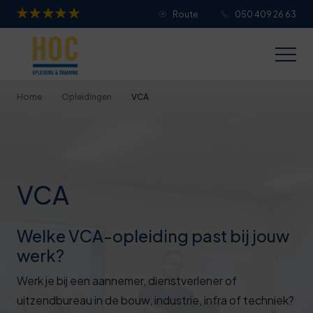
Route
050 409 26 63
Je overall waardering
Titel van je beoordeling
Home
Opleidingen
VCA
Je beoordeling
VCA
Je naam
Welke VCA-opleiding past bij jouw
werk?
Jouw e-mailadres
Werk je bij een aannemer, dienstverlener of
uitzendbureau in de bouw, industrie, infra of techniek?