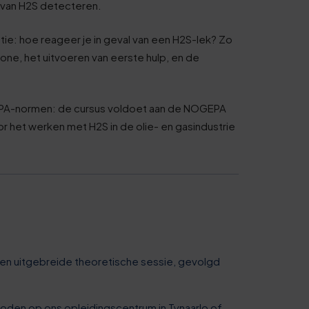
van H2​S detecteren.
1
: hoe reageer je in geval van een H2​S-lek? Zo
one, het uitvoeren van eerste hulp, en de
6
1
GEPA-normen: de cursus voldoet aan de NOGEPA
r het werken met H2​S in de olie- en gasindustrie
6
1
6
1
 een uitgebreide theoretische sessie, gevolgd
0
den op ons opleidingscentrum in Tynaarlo of