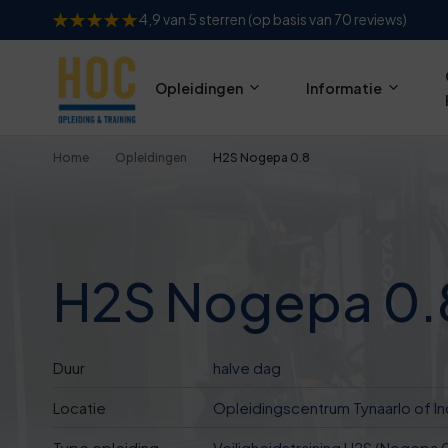
4,9 van 5 sterren (op basis van 70 reviews)
Opleidingen
Informatie
Home
Opleidingen
H2S Nogepa 0.8
H2S Nogepa 0.
Duur
halve dag
Locatie
Opleidingscentrum Tynaarlo of In
Type opleiding
Veiligheidstraining H2S (Nogepa 