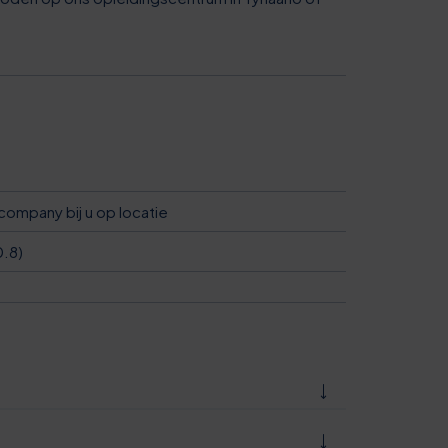
7
1
2
2
7
3
2
4
7
company bij u op locatie
5
0.8)
2
6
7
7
2
8