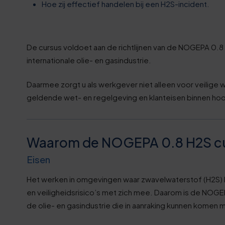
1
Hoe zij effectief handelen bij een H2S-incident.
6
De cursus voldoet aan de richtlijnen van de NOGEPA 0.8 
1
internationale olie- en gasindustrie.
6
Daarmee zorgt u als werkgever niet alleen voor veilig
geldende wet- en regelgeving en klanteisen binnen ho
1
7
Waarom de NOGEPA 0.8 H2S cu
Eisen
2
Het werken in omgevingen waar zwavelwaterstof (H2S)
en veiligheidsrisico’s met zich mee. Daarom is de NOGE
7
de olie- en gasindustrie die in aanraking kunnen komen m