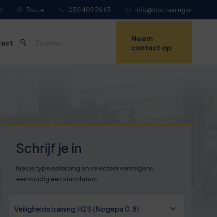
l
Route
050 409 26 63
info@hoctraining.nl
Neem
tact
contact op
Schrijf je in
Kies je type opleiding en selecteer vervolgens
eenvoudig een startdatum.