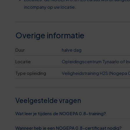
2
7
6
1
incompany op uw locatie.
8
0
7
1
3
3
8
Overige informatie
2
8
6
9
Duur
halve dag
3
3
9
0
Locatie
Opleidingscentrum Tynaarlo of In
0
3
Type opleiding
Veiligheidstraining H2S (Nogepa 
8
2
1
1
4
3
5
2
2
Veelgestelde vragen
5
9
8
3
Wat leer je tijdens de NOGEPA 0.8-training?
3
6
Wanneer heb je een NOGEPA 0.8-certificaat nodig?