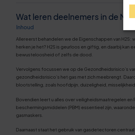
0
5
0
0
0
Wat leren deelnemers in de N
0
3
1
Inhoud
1
Allereerst behandelen we de Eigenschappen van H2​S: wat
5
6
2
herken je het? H2​S is geurloos en giftig, en daarbij kan
2
bewusteloosheid of zelfs de dood.
0
9
3
2
Vervolgens focussen we op de Gezondheidsrisico’s van 
6
2
4
gezondheidsrisico’s het gas met zich meebrengt. Daa
3
blootstelling, zoals hoofdpijn, duizeligheid, misselijkheid
1
6
5
Bovendien leert u alles over veiligheidsmaatregelen en 
4
beschermingsmiddelen (PBM) essentieel zijn, waaronde
6
9
6
gasmaskers.
4
1
2
7
Daarnaast staat het gebruik van gasdetectoren centraal: 