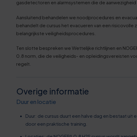
5
gasdetectoren en alarmsystemen die de aanwezigheid 
6
5
8
6
Aansluitend behandelen we noodprocedures en evacuatie
1
behandelt de cursus het evacueren van een risicovolle z
8
9
belangrijkste veiligheidsprocedures.
7
7
1
0
Ten slotte bespreken we Wettelijke richtlijnen en NO
7
0.8 norm, die de veiligheids- en opleidingsvereisten voo
2
4
1
regelt.
8
7
7
2
9
Overige informatie
2
0
3
Duur en locatie
9
7
3
4
Duur: de cursus duurt een halve dag en bestaat uit
0
door een praktische training.
Locaties: de NOGEPA 0.8 H2S cursus wordt aangebo