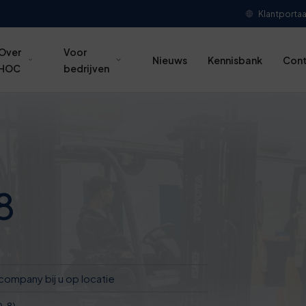
Klantportaa
Over
Voor
Nieuws
Kennisbank
Con
HOC
bedrijven
8
company bij u op locatie
0.8)