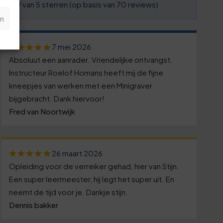
4,9 van 5 sterren (op basis van 70 reviews)
n
7 mei 2026
Absoluut een aanrader. Vriendelijke ontvangst.
Instructeur Roelof Homans heeft mij de fijne
kneepjes van werken met een Minigraver
bijgebracht. Dank hiervoor!
Fred van Noortwijk
26 maart 2026
Opleiding voor de verreiker gehad, hier van Stijn.
Een super leermeester, hij legt het super uit. En
neemt de tijd voor je. Dankje stijn.
Dennis bakker