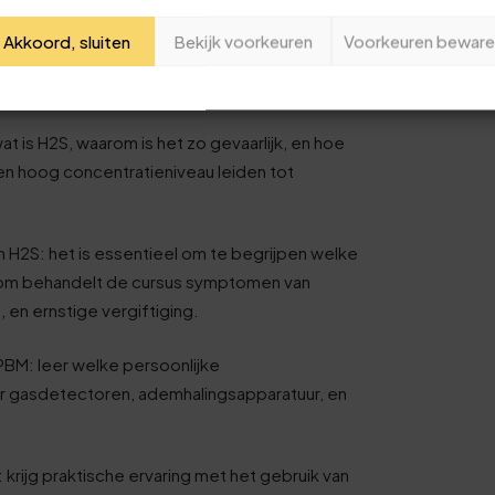
0
Je naam
Akkoord, sluiten
Bekijk voorkeuren
Voorkeuren beware
OGEPA 0.8 H2S cursus?
5
Jouw e-mailadres
 is H2​S, waarom is het zo gevaarlijk, en hoe
0
 een hoog concentratieniveau leiden tot
Deze review is gebaseerd op mijn eigen ervaring.
5
Verzend beoordeling
H2​S: het is essentieel om te begrijpen welke
0
rom behandelt de cursus symptomen van
, en ernstige vergiftiging.
6
PBM: leer welke persoonlijke
r gasdetectoren, ademhalingsapparatuur, en
1
6
krijg praktische ervaring met het gebruik van