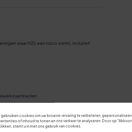
vingen waar H2S een risico vormt, inclusief:
Je overall waardering
Titel van je beoordeling
ioolwerkzaamheden;
Je beoordeling
 gebruiken cookies om uw browse-ervaring te verbeteren, gepersonalisee
ngen waar H2S aanwezig kan zijn.
ertenties of inhoud te tonen en ons verkeer te analyseren. Door op "Akkoo
klikken, stemt u in met ons gebruik van cookies.