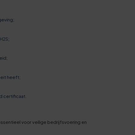
geving;
 H2S;
eid;
teit heeft;
certificaat.
sentieel voor veilige bedrijfsvoering en