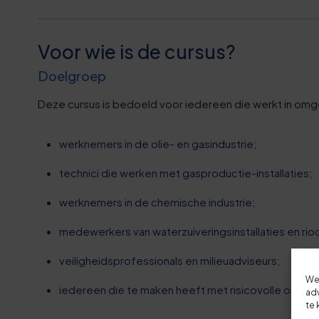
4
3
5
9
Voor wie is de cursus?
6
Doelgroep
4
Deze cursus is bedoeld voor iedereen die werkt in omge
6
9
werknemers in de olie- en gasindustrie;
7
4
technici die werken met gasproductie-installaties;
8
werknemers in de chemische industrie;
9
8
medewerkers van waterzuiveringsinstallaties en r
4
veiligheidsprofessionals en milieuadviseurs;
9
We
iedereen die te maken heeft met risicovolle omgevi
0
adv
te 