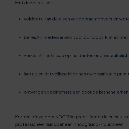
2
Met deze training:
7
voldoet u aan de eisen van opdrachtgevers en wet
0
2
bereidt u medewerkers voor op noodsituaties met
1
8
verkleint u het risico op incidenten en aansprakelijkh
1
3
laat u zien dat veiligheid binnen uw organisatie priori
2
8
3
ontvangen deelnemers een door de branche erkend 
3
3
8
Kortom: deze door NOGEPA gecertificeerde cursus is es
professioneel risicobeheer in hoogrisico-industrieën.