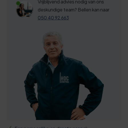
6
Vrijblijvend advies nodig van ons
4
6
deskundige team? Bellen kan naar
9
050 40 92 663
7
4
8
9
8
4
9
0
0
5
0
0
0
3
1
5
6
2
0
9
2
6
2
3