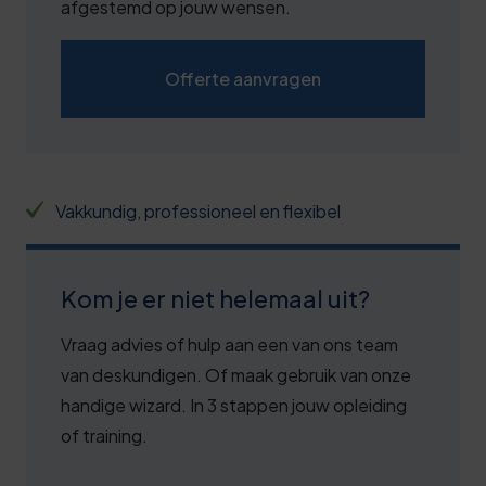
2
afgestemd op jouw wensen.
7
2
Offerte aanvragen
7
0
2
1
8
Vakkundig, professioneel en flexibel
1
3
2
8
Kom je er niet helemaal uit?
3
3
Vraag advies of hulp aan een van ons team
3
8
van deskundigen. Of maak gebruik van onze
4
handige wizard. In 3 stappen jouw opleiding
3
5
of training.
9