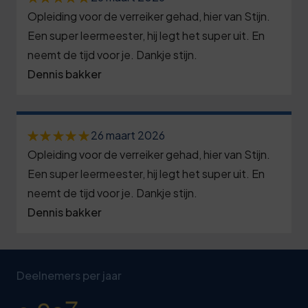
6
1
1
3
3
Opleiding voor de verreiker gehad, hier van Stijn.
1
2
2
8
6
Een super leermeester, hij legt het super uit. En
6
3
3
neemt de tijd voor je. Dankje stijn.
3
9
0
1
3
Dennis bakker
4
8
2
1
6
4
6
3
5
2
1
5
7
26 maart 2026
9
8
3
6
6
Opleiding voor de verreiker gehad, hier van Stijn.
8
4
1
Een super leermeester, hij legt het super uit. En
4
1
6
9
neemt de tijd voor je. Dankje stijn.
9
4
5
6
7
Dennis bakker
0
4
8
6
1
8
1
9
0
1
7
7
8
2
4
1
4
Deelnemers per jaar
8
2
9
3