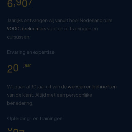
,
0
2
7
9
7
0
4
5
3
0
2
0
5
0
4
Jaarlijks ontvangen wij vanuit heel Nederland ruim
7
9000 deelnemers
voor onze trainingen en
6
0
5
cursussen.
2
7
1
6
7
8
Ervaring en expertise
2
7
2
9
3
jaar
8
7
0
9
2
Wij gaan al 30 jaar uit van de
wensen en behoeften
0
van de klant. Altijd met een persoonlijke
8
1
benadering.
3
2
8
Opleiding- en trainingen
0
3