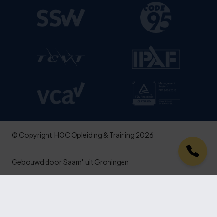
© Copyright
HOC Opleiding & Training 2026
Gebouwd door
Saam'
uit Groningen
Aanmelden
Offerte