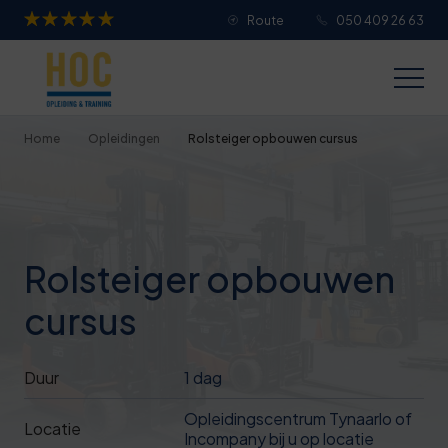
Route
050 409 26 63
Je overall waardering
Titel van je beoordeling
Home
Opleidingen
Rolsteiger opbouwen cursus
Je beoordeling
Rolsteiger opbouwen
cursus
Je naam
Duur
1 dag
Jouw e-mailadres
Opleidingscentrum Tynaarlo of
Locatie
Incompany bij u op locatie