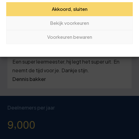
neemt de tijd voor je. Dankje stijn.
Akkoord, sluiten
Dennis bakker
Bekijk voorkeuren
Voorkeuren bewaren
26 maart 2026
Opleiding voor de verreiker gehad, hier van Stijn.
Een super leermeester, hij legt het super uit. En
neemt de tijd voor je. Dankje stijn.
Dennis bakker
Deelnemers per jaar
,
9
0
0
0