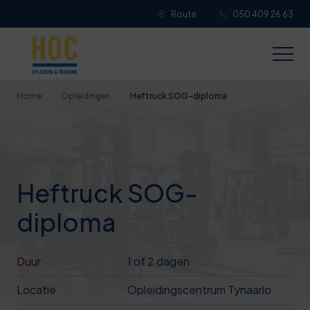
Route
050 409 26 63
Je overall waardering
Titel van je beoordeling
Home
Opleidingen
Heftruck SOG-diploma
Je beoordeling
Heftruck SOG-
diploma
Je naam
Duur
1 of 2 dagen
Jouw e-mailadres
Locatie
Opleidingscentrum Tynaarlo