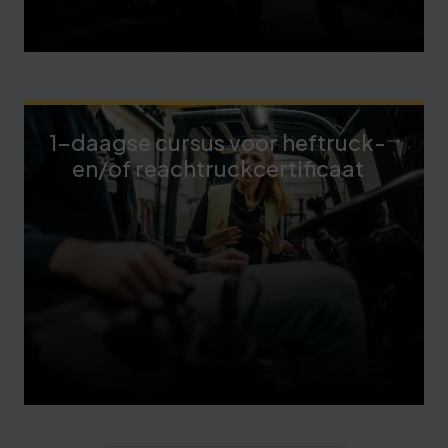
1-daagse cursus voor heftruck-
en/of reachtruckcertificaat