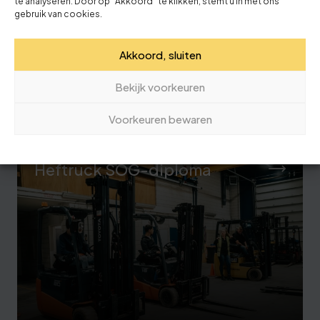
te analyseren. Door op "Akkoord" te klikken, stemt u in met ons
gebruik van cookies.
Akkoord, sluiten
Bekijk voorkeuren
Voorkeuren bewaren
Heftruck SOG-diploma