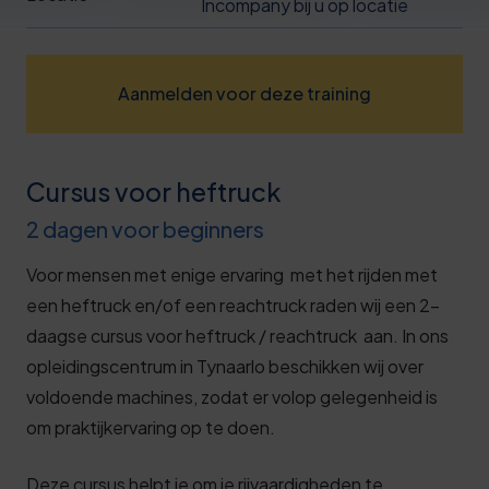
Incompany bij u op locatie
Deze review is gebaseerd op mijn eigen
ervaring.
Verzend beoordeling
Aanmelden voor deze training
Cursus voor heftruck
2 dagen voor beginners
Voor mensen met enige ervaring met het rijden met
een heftruck en/of een reachtruck raden wij een 2-
daagse cursus voor heftruck / reachtruck aan. In ons
opleidingscentrum in Tynaarlo beschikken wij over
voldoende machines, zodat er volop gelegenheid is
om praktijkervaring op te doen.
Deze cursus helpt je om je rijvaardigheden te