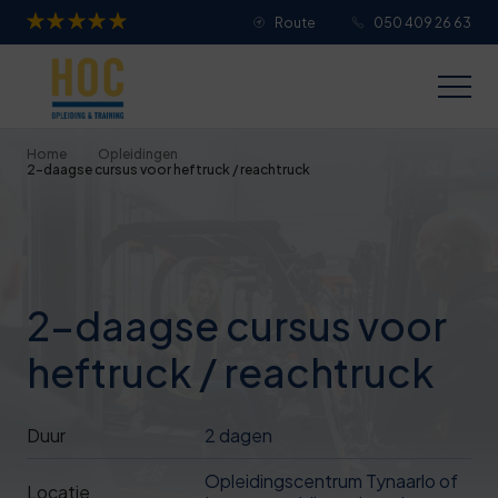
Route
050 409 26 63
Je overall waardering
Titel van je beoordeling
Home
Opleidingen
2-daagse cursus voor heftruck / reachtruck
Je beoordeling
2-daagse cursus voor
heftruck / reachtruck
Je naam
Duur
2 dagen
Jouw e-mailadres
Opleidingscentrum Tynaarlo of
Locatie