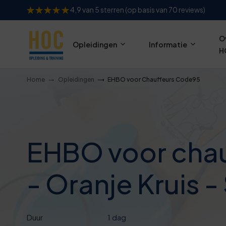
1
4,9 van 5 sterren (op basis van 70 reviews)
6
O
Opleidingen
Informatie
1
H
7
Home
Opleidingen
EHBO voor Chauffeurs Code95
2
7
EHBO voor chau
2
- Oranje Kruis 
7
Duur
1 dag