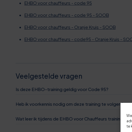
8
9
7
7
EHBO voor chauffeurs - code 95
EHBO voor chauffeurs - code 95 - SOOB
1
0
7
2
EHBO voor chauffeurs - Oranje Kruis - SOOB
4
1
8
7
EHBO voor chauffeurs - code95 - Oranje Kruis - SO
7
2
9
2
0
3
9
7
Veelgestelde vragen
3
4
0
2
Is deze EHBO-training geldig voor Code 95?
7
6
1
8
Heb ik voorkennis nodig om deze training te volgen?
We
0
7
Wat leer ik tijdens de EHBO voor Chauffeurs training?
1
3
adv
te 