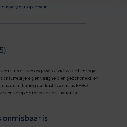
company bij u op locatie
5)
en raken bij een ongeval, of zichzelf of collega-
ls chauffeur je eigen veiligheid en gezondheid, en
jdens deze training centraal. De cursus EHBO
ners en volop oefencases en -materiaal.
onmisbaar is