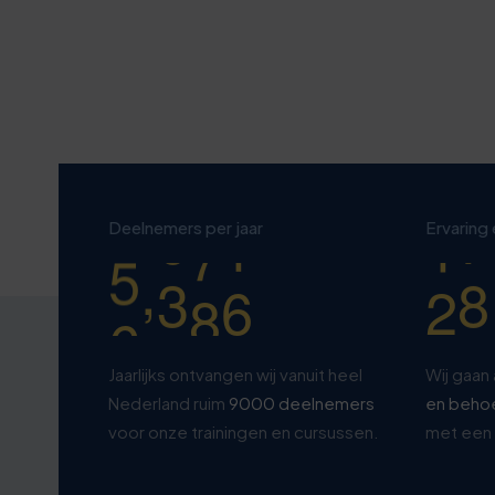
5
8
6
8
9
0
6
1
7
8
4
1
7
4
8
9
0
2
8
7
9
0
5
Deelnemers per jaar
Ervaring
,
3
9
0
0
0
0
Jaarlijks ontvangen wij vanuit heel
Wij gaan 
Nederland ruim
9000 deelnemers
en beho
voor onze trainingen en cursussen.
met een 