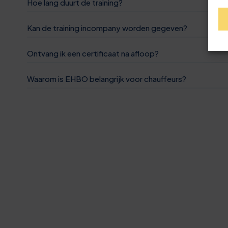
Hoe lang duurt de training?
3
8
2
8
Kan de training incompany worden gegeven?
6
9
3
3
Ontvang ik een certificaat na afloop?
9
0
3
8
Waarom is EHBO belangrijk voor chauffeurs?
0
2
1
4
3
1
5
2
5
9
2
8
3
6
4
3
1
4
6
9
4
4
5
7
4