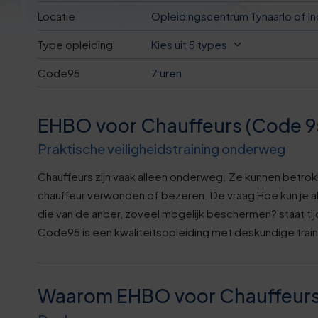
0
2
Locatie
Opleidingscentrum Tynaarlo of In
1
8
Type opleiding
Kies uit 5 types
1
3
Code95
7 uren
2
8
EHBO voor Chauffeurs (Code 9
Praktische veiligheidstraining onderweg
3
3
Chauffeurs zijn vaak alleen onderweg. Ze kunnen betrokk
3
8
chauffeur verwonden of bezeren. De vraag
Hoe kun je a
die van de ander, zoveel mogelijk beschermen?
staat ti
4
Code95 is een kwaliteitsopleiding met deskundige trai
3
5
9
Waarom EHBO voor Chauffeurs 