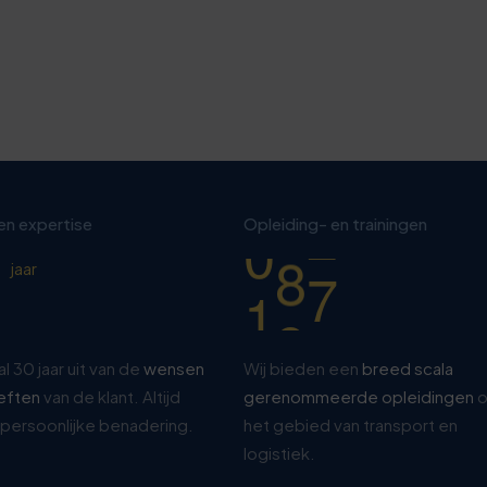
0
8
1
3
2
8
0
3
3
 en expertise
Opleiding- en trainingen
1
4
8
jaar
al 30 jaar uit van de
wensen
Wij bieden een
breed scala
eften
van de klant. Altijd
gerenommeerde opleidingen
o
persoonlijke benadering.
het gebied van transport en
logistiek.