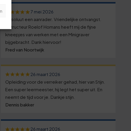
n
7 mei 2026
Absoluut een aanrader. Vriendelijke ontvangst.
Instructeur Roelof Homans heeft mij de fijne
kneepjes van werken met een Minigraver
bijgebracht. Dank hiervoor!
Fred van Noortwijk
26 maart 2026
Opleiding voor de verreiker gehad, hier van Stijn.
Een super leermeester, hij legt het super uit. En
neemt de tijd voor je. Dankje stijn.
Dennis bakker
26 maart 2026