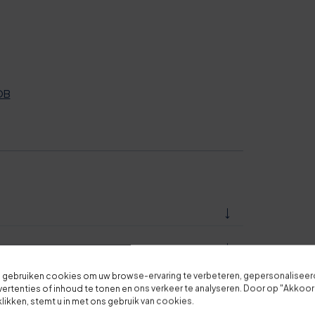
6
1
6
OB
1
Je overall waardering
6
Titel van je beoordeling
1
Je beoordeling
0
7
 gebruiken cookies om uw browse-ervaring te verbeteren, gepersonalisee
1
2
ertenties of inhoud te tonen en ons verkeer te analyseren. Door op "Akkoo
klikken, stemt u in met ons gebruik van cookies.