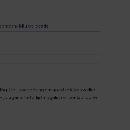
5
0
company bij u op locatie
5
0
6
1
ding. Het is van belang om goed te kijken welke
ij vragen is het altijd mogelijk om contact op te
6
1