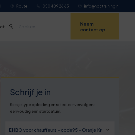
l
Route
050 409 26 63
info@hoctraining.nl
Neem
ct
contact op
Schrijf je in
Kies je type opleiding en selecteer vervolgens
eenvoudig een startdatum.