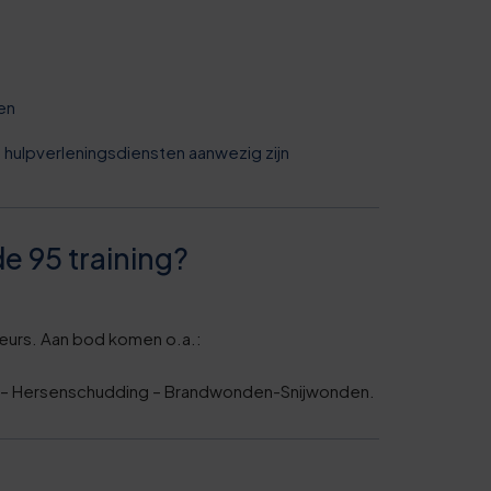
en
 hulpverleningsdiensten aanwezig zijn
e 95 training?
feurs. Aan bod komen o.a.:
g – Hersenschudding – Brandwonden-Snijwonden.
0