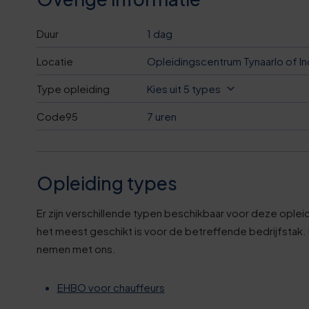
3
1
1
5
Duur
1 dag
6
2
2
0
Locatie
Opleidingscentrum Tynaarlo of In
9
3
2
6
Type opleiding
Kies uit 5 types
2
4
Code95
7 uren
3
1
6
5
4
6
Opleiding types
9
6
4
1
Er zijn verschillende typen beschikbaar voor deze oplei
het meest geschikt is voor de betreffende bedrijfstak. B
2
7
5
6
nemen met ons.
5
8
6
1
EHBO voor chauffeurs