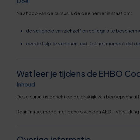
6
4
Doel
Na afloop van de cursus is de deelnemer in staat om:
6
9
de veiligheid van zichzelf en collega’s te bescherm
7
4
eerste hulp te verlenen, evt. tot het moment dat de
8
9
8
4
Wat leer je tijdens de EHBO Cod
Inhoud
9
0
Deze cursus is gericht op de praktijk van beroepschauf
0
5
Reanimatie, mede met behulp van een AED – Verslikkin
0
0
0
0
Overige informatie