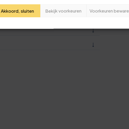
2
7
Je naam
Akkoord, sluiten
Bekijk voorkeuren
Voorkeuren beware
3
2
Jouw e-mailadres
4
7
Deze review is gebaseerd op mijn eigen ervaring.
5
2
Verzend beoordeling
6
7
7
2
8
7
9
2