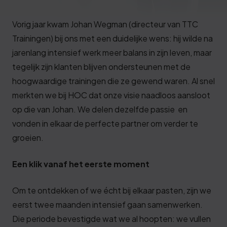
Deze review is gebaseerd op mijn eigen
ervaring.
Vorig jaar kwam Johan Wegman (directeur van TTC
Trainingen) bij ons met een duidelijke wens: hij wilde na
Verzend beoordeling
jarenlang intensief werk meer balans in zijn leven, maar
tegelijk zijn klanten blijven ondersteunen met de
hoogwaardige trainingen die ze gewend waren. Al snel
merkten we bij HOC dat onze visie naadloos aansloot
op die van Johan. We delen dezelfde passie en
vonden in elkaar de perfecte partner om verder te
groeien.
Een klik vanaf het eerste moment
Om te ontdekken of we écht bij elkaar pasten, zijn we
eerst twee maanden intensief gaan samenwerken.
Die periode bevestigde wat we al hoopten: we vullen