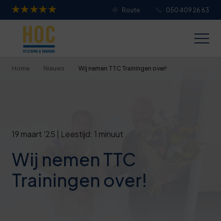
Route
050 409 26 63
Je overall waardering
Titel van je beoordeling
Home
Nieuws
Wij nemen TTC Trainingen over!
Je beoordeling
19 maart '25 | Leestijd: 1 minuut
Wij nemen TTC
Je naam
Trainingen over!
Jouw e-mailadres