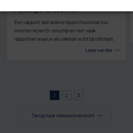
Hijsongeval Lochem
Een rapport dat iedere hijsprofessional zou
moeten lezen Er verschijnen niet vaak
rapporten waar je als vakman echt bij stilstaat.
Lees verder
1
2
3
Terug naar nieuwsoverzicht