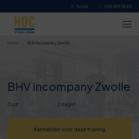
Route
050 409 26 63
Je overall waardering
Titel van je beoordeling
Home
BHV incompany Zwolle
Je beoordeling
BHV incompany Zwolle
Je naam
Duur
2 dagen
Jouw e-mailadres
Aanmelden voor deze training