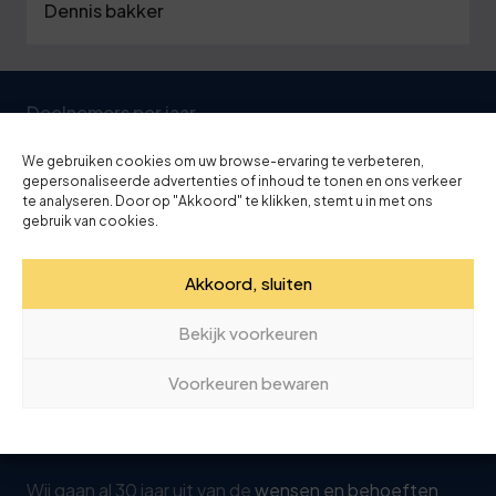
Dennis bakker
Deelnemers per jaar
,
9
0
0
0
We gebruiken cookies om uw browse-ervaring te verbeteren,
gepersonaliseerde advertenties of inhoud te tonen en ons verkeer
te analyseren. Door op "Akkoord" te klikken, stemt u in met ons
gebruik van cookies.
Jaarlijks ontvangen wij vanuit heel Nederland ruim
9000 deelnemers
voor onze trainingen en
Akkoord, sluiten
cursussen.
Bekijk voorkeuren
Ervaring en expertise
Voorkeuren bewaren
3
0
jaar
Wij gaan al 30 jaar uit van de
wensen en behoeften