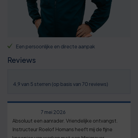
6
2
0
9
2
6
2
3
1
6
4
6
0
Een persoonlijke en directe aanpak
9
4
1
1
Reviews
2
5
6
2
5
6
1
3
8
4,9 van 5 sterren (op basis van 70 reviews)
7
7
4
1
7
2
5
4
8
7 mei 2026
7
0
6
7
Absoluut een aanrader. Vriendelijke ontvangst.
9
2
5
7
Instructeur Roelof Homans heeft mij de fijne
0
kneepjes van werken met een Minigraver