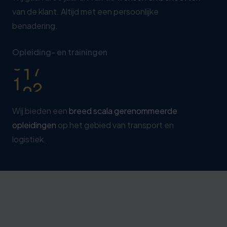
0
8
van de klant. Altijd met een persoonlijke
1
3
benadering.
2
8
0
Opleiding- en trainingen
3
3
1
4
8
Wij bieden een
breed scala gerenommeerde
opleidingen
op het gebied van transport en
logistiek.