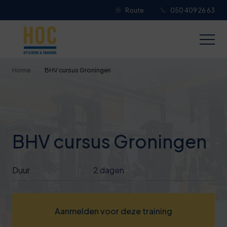
Route
050 409 26 63
Je overall waardering
Titel van je beoordeling
Home
BHV cursus Groningen
Je beoordeling
BHV cursus Groningen
Je naam
Duur
2 dagen
Jouw e-mailadres
Aanmelden voor deze training