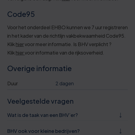
Code95
Voor het onderdeel EHBO kunnen we 7 uur registreren
in het kader van de richtlijn vakbekwaamheid Code95.
Klik
hier
voor meer informatie. Is BHV verplicht ?
0
Klik
hier
voor informatie van de rijksoverheid.
5
Overige informatie
0
6
Duur
2 dagen
1
Veelgestelde vragen
6
Wat is de taak van een BHV’er?
1
6
BHV ook voor kleine bedrijven?