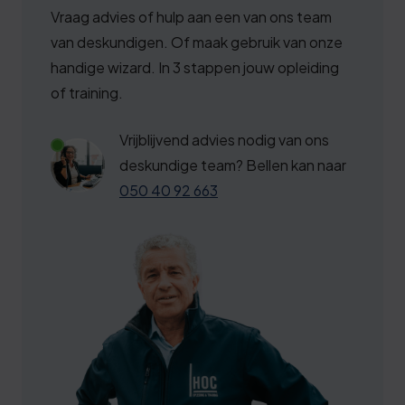
3
8
Vraag advies of hulp aan een van ons team
4
3
van deskundigen. Of maak gebruik van onze
5
9
handige wizard. In 3 stappen jouw opleiding
of training.
6
4
6
9
Vrijblijvend advies nodig van ons
7
deskundige team? Bellen kan naar
4
050 40 92 663
8
9
8
4
9
0
0
5
0
0
0
3
1
5