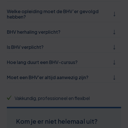
1
Welke opleiding moet de BHV’er gevolgd
7
hebben?
2
BHV herhaling verplicht?
7
Is BHV verplicht?
2
7
Hoe lang duurt een BHV-cursus?
0
2
Moet een BHV'er altijd aanwezig zijn?
1
8
1
3
Vakkundig, professioneel en flexibel
2
8
3
3
Kom je er niet helemaal uit?