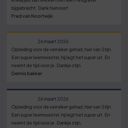
9
7
0
8
3
0
bijgebracht. Dank hiervoor!
2
5
9
Fred van Noortwijk
7
1
8
0
0
0
1
3
6
1
3
2
26 maart 2026
8
1
2
Opleiding voor de verreiker gehad, hier van Stijn.
6
3
3
6
Een super leermeester, hij legt het super uit. En
3
9
3
8
neemt de tijd voor je. Dankje stijn.
1
0
4
2
Dennis bakker
4
3
6
1
6
5
5
9
1
2
7
8
6
4
26 maart 2026
6
3
8
1
Opleiding voor de verreiker gehad, hier van Stijn.
6
9
1
4
9
Een super leermeester, hij legt het super uit. En
4
7
4
6
neemt de tijd voor je. Dankje stijn.