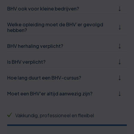
6
BHV ook voor kleine bedrijven?
1
Welke opleiding moet de BHV’er gevolgd
7
hebben?
2
BHV herhaling verplicht?
7
2
Is BHV verplicht?
7
Hoe lang duurt een BHV-cursus?
0
2
Moet een BHV'er altijd aanwezig zijn?
1
8
1
3
Vakkundig, professioneel en flexibel
2
8
3