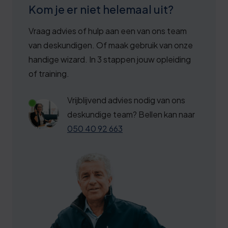
3
Kom je er niet helemaal uit?
3
8
4
Vraag advies of hulp aan een van ons team
3
van deskundigen. Of maak gebruik van onze
5
9
handige wizard. In 3 stappen jouw opleiding
6
4
of training.
6
9
Vrijblijvend advies nodig van ons
7
4
deskundige team? Bellen kan naar
050 40 92 663
8
9
8
4
9
0
0
5
0
0
0