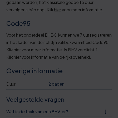
gedaan worden, het klassikale gedeelte duur
vervolgens één dag. Klik
hier
voor meer informatie.
Code95
Voor het onderdeel EHBO kunnen we 7 uur registreren
in het kader van de richtlijn vakbekwaamheid Code95.
0
Klik
hier
voor meer informatie. Is BHV verplicht ?
Klik
hier
voor informatie van de rijksoverheid.
5
0
Overige informatie
6
Duur
2 dagen
1
Veelgestelde vragen
6
1
Wat is de taak van een BHV’er?