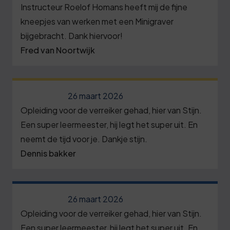
2
5
7
Instructeur Roelof Homans heeft mij de fijne
0
9
7
0
kneepjes van werken met een Minigraver
8
3
0
2
bijgebracht. Dank hiervoor!
5
9
7
Fred van Noortwijk
1
8
0
0
0
1
3
6
1
3
2
8
26 maart 2026
1
2
6
Opleiding voor de verreiker gehad, hier van Stijn.
3
3
6
3
Een super leermeester, hij legt het super uit. En
9
3
8
1
neemt de tijd voor je. Dankje stijn.
4
0
2
4
Dennis bakker
3
6
6
1
5
5
9
1
7
2
8
6
4
6
26 maart 2026
8
3
1
6
Opleiding voor de verreiker gehad, hier van Stijn.
9
1
Een super leermeester, hij legt het super uit. En