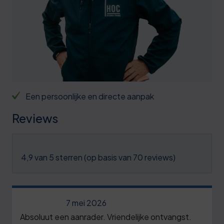
3
1
5
6
2
0
9
2
6
2
3
1
6
4
6
0
9
Een persoonlijke en directe aanpak
4
1
1
2
Reviews
5
6
2
5
6
1
3
8
7
4,9 van 5 sterren (op basis van 70 reviews)
7
4
1
7
2
5
4
8
7
7 mei 2026
0
6
7
9
Absoluut een aanrader. Vriendelijke ontvangst.