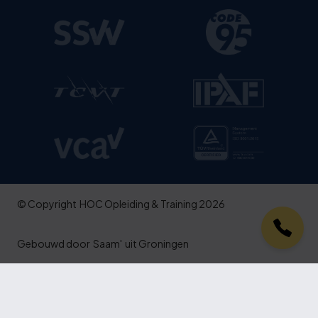
© Copyright
HOC Opleiding & Training 2026
Gebouwd door
Saam'
uit Groningen
Aanmelden