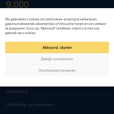
,
9
0
0
0
Jaarlijks ontvangen wij vanuit heel Nederland ruim
We gebruiken cookies om uw browse-ervaring te verbeteren,
gepersonaliseerde advertenties of inhoud te tonen en ons verkeer
9000 deelnemers
voor onze trainingen en
te analyseren. Door op "Akkoord" te klikken, stemt u in met ons
gebruik van cookies.
cursussen.
Ervaring en expertise
Akkoord, sluiten
3
0
jaar
Bekijk voorkeuren
Voorkeuren bewaren
Wij gaan al 30 jaar uit van de
wensen en behoeften
van de klant. Altijd met een persoonlijke
benadering.
Opleiding- en trainingen