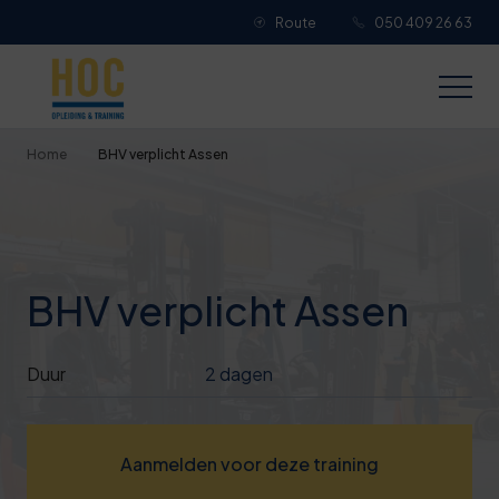
Route
050 409 26 63
Je overall waardering
Titel van je beoordeling
Home
BHV verplicht Assen
Je beoordeling
BHV verplicht Assen
Je naam
Duur
2 dagen
Jouw e-mailadres
Aanmelden voor deze training