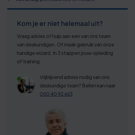
2
8
3
3
Kom je er niet helemaal uit?
3
8
Vraag advies of hulp aan een van ons team
4
3
van deskundigen. Of maak gebruik van onze
5
handige wizard. In 3 stappen jouw opleiding
9
of training.
6
4
6
Vrijblijvend advies nodig van ons
9
deskundige team? Bellen kan naar
7
4
050 40 92 663
8
9
8
4
9
0