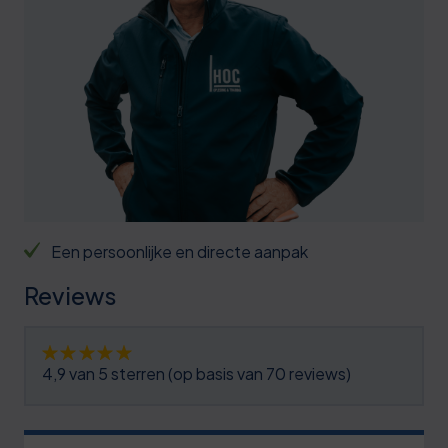
0
5
0
0
0
3
1
5
6
2
0
9
2
6
2
3
1
6
4
6
0
Een persoonlijke en directe aanpak
9
4
1
1
Reviews
2
5
6
2
5
6
1
3
4,9 van 5 sterren (op basis van 70 reviews)
8
7
7
4
1
7