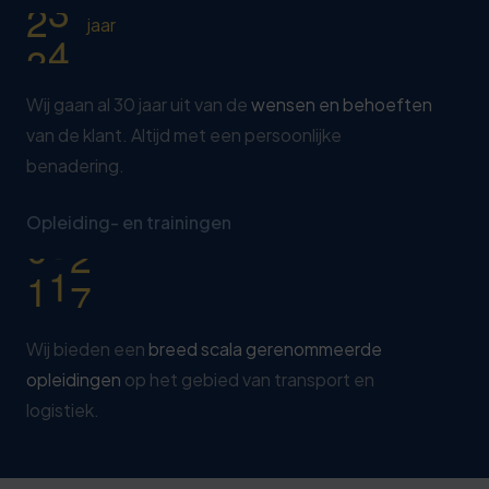
2
9
8
3
jaar
7
0
9
2
0
Wij gaan al 30 jaar uit van de
wensen en behoeften
8
van de klant. Altijd met een persoonlijke
1
3
benadering.
2
8
0
Opleiding- en trainingen
3
3
1
4
8
Wij bieden een
breed scala gerenommeerde
opleidingen
op het gebied van transport en
logistiek.