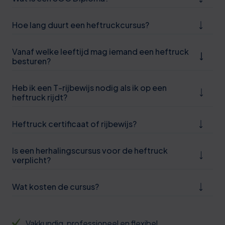
6
1
Hoe lang duurt een heftruckcursus?
6
Vanaf welke leeftijd mag iemand een heftruck
1
besturen?
7
Heb ik een T-rijbewijs nodig als ik op een
heftruck rijdt?
2
7
Heftruck certificaat of rijbewijs?
2
Is een herhalingscursus voor de heftruck
7
verplicht?
0
2
Wat kosten de cursus?
1
8
1
3
Vakkundig, professioneel en flexibel