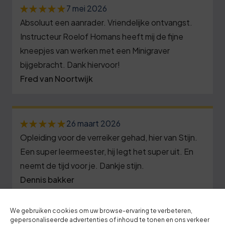
2
5
4
8
7 mei 2026
7
0
6
7
Absoluut een aanrader. Vriendelijke ontvangst.
9
2
5
Instructeur Roelof Homans heeft mij de fijne
7
0
9
kneepjes van werken met een Minigraver
7
0
8
3
bijgebracht. Dank hiervoor!
0
2
5
9
Fred van Noortwijk
7
1
8
0
0
0
1
3
6
1
3
26 maart 2026
2
8
1
2
Opleiding voor de verreiker gehad, hier van Stijn.
6
3
3
6
Een super leermeester, hij legt het super uit. En
3
9
3
neemt de tijd voor je. Dankje stijn.
8
1
0
4
2
Dennis bakker
4
3
6
1
6
5
5
9
1
2
We gebruiken cookies om uw browse-ervaring te verbeteren,
7
gepersonaliseerde advertenties of inhoud te tonen en ons verkeer
26 maart 2026