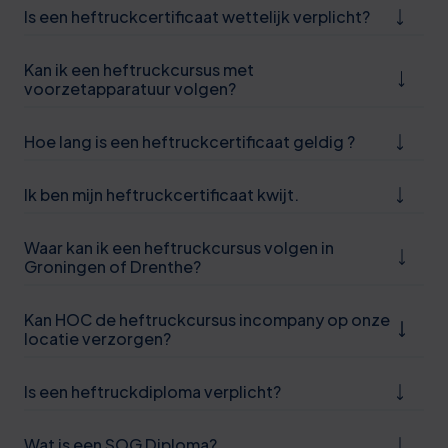
Is een heftruckcertificaat wettelijk verplicht?
Kan ik een heftruckcursus met
voorzetapparatuur volgen?
Hoe lang is een heftruckcertificaat geldig ?
Ik ben mijn heftruckcertificaat kwijt.
Waar kan ik een heftruckcursus volgen in
0
Groningen of Drenthe?
5
Kan HOC de heftruckcursus incompany op onze
0
locatie verzorgen?
6
Is een heftruckdiploma verplicht?
1
Wat is een SOG Diploma?