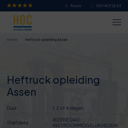
Route
050 409 26 63
Je overall waardering
Titel van je beoordeling
Home
Heftruck opleiding Assen
Je beoordeling
Heftruck opleiding
Assen
Je naam
Duur
1, 2 of 4 dagen
Jouw e-mailadres
IEDERE DAG
Startdata
INSTROOMMOGELIJKHEDEN!