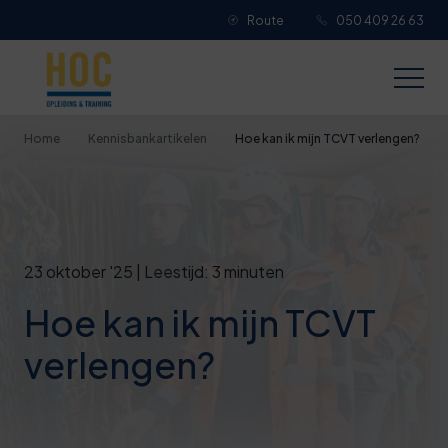
Route
050 409 26 63
Je overall waardering
Titel van je beoordeling
Home
Kennisbankartikelen
Hoe kan ik mijn TCVT verlengen?
Je beoordeling
23 oktober '25 | Leestijd: 3 minuten
Hoe kan ik mijn TCVT
Je naam
verlengen?
Jouw e-mailadres