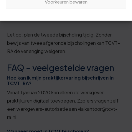
Voorkeuren bewaren
4
Machinist
afloop naar
kantoor@tcvt-ra.nl
Let op: plan de tweede bijscholing tijdig. Zonder
bewijs van twee afgeronde bijscholingen kan TCVT-
RA de verlenging weigeren.
FAQ – veelgestelde vragen
Hoe kan ik mijn praktijkervaring bijschrijven in
TCVT-RA?
Vanaf 1 januari 2020 kan alleen de werkgever
praktijkuren digitaal toevoegen. Zzp’ers vragen zelf
een werkgevers-autorisatie aan via
kantoor@tcvt-
ra.nl.
Wanneer moet ik TCVT bijscholen?