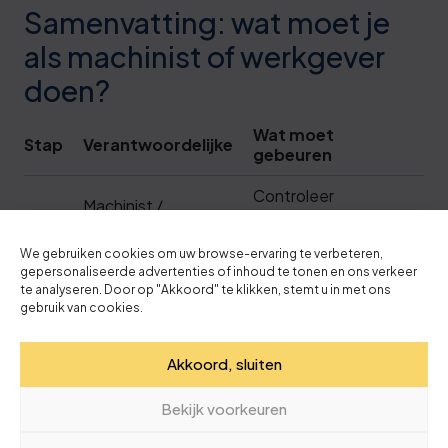
Samenvatting: wat moet je
als machinist of werkgever
doen?
Wat moet
Stap
Verantwoordelijke
gebeuren
Controleer
Machinist /
1
afloopdatum
werkgever
certificaat
We gebruiken cookies om uw browse-ervaring te verbeteren,
gepersonaliseerde advertenties of inhoud te tonen en ons verkeer
Houd
te analyseren. Door op "Akkoord" te klikken, stemt u in met ons
2
Werkgever of zzp’er
praktijkregistratie bij
gebruik van cookies.
in TCVT-RA
Volg twee
Akkoord, sluiten
3
Machinist
bijscholingen binnen
5 jaar
Bekijk voorkeuren
Mail 3 weken voor