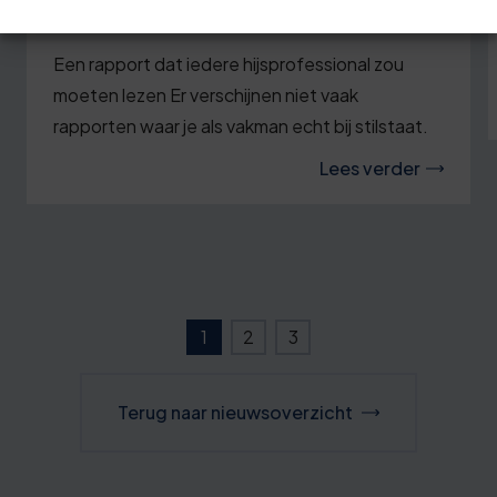
Hijsongeval Lochem
Een rapport dat iedere hijsprofessional zou
moeten lezen Er verschijnen niet vaak
rapporten waar je als vakman echt bij stilstaat.
Lees verder
1
2
3
Terug naar nieuwsoverzicht