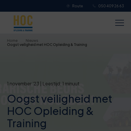
Route
050 409 26 63
Je overall waardering
Titel van je beoordeling
Home
Nieuws
Oogst veiligheid met HOC Opleiding & Training
Je beoordeling
1 november '23 | Leestijd: 1 minuut
Oogst veiligheid met
Je naam
HOC Opleiding &
Jouw e-mailadres
Training