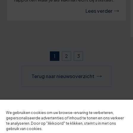
Lees verder
1
2
3
Terug naar nieuwsoverzicht
We gebruiken cookies om uw browse-ervaring te verbeteren,
gepersonaliseerde advertenties of inhoud te tonen en ons verkeer
te analyseren. Door op "Akkoord" te klikken, stemt u in met ons
gebruik van cookies.