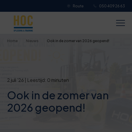
Route
050 409 26 63
Je overall waardering
Titel van je beoordeling
Home
Nieuws
Ook in de zomer van 2026 geopend!
Je beoordeling
2 juli '26 | Leestijd: 0 minuten
Ook in de zomer van
Je naam
2026 geopend!
Jouw e-mailadres