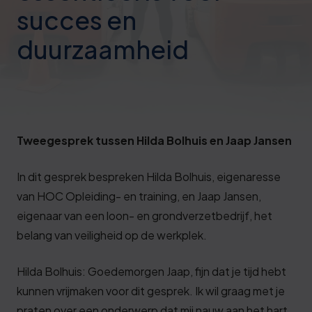
Deze review is gebaseerd op mijn eigen
succes en
ervaring.
duurzaamheid
Verzend beoordeling
Tweegesprek tussen Hilda Bolhuis en Jaap Jansen
In dit gesprek bespreken Hilda Bolhuis, eigenaresse
van HOC Opleiding- en training, en Jaap Jansen,
eigenaar van een loon- en grondverzetbedrijf, het
belang van veiligheid op de werkplek.
Hilda Bolhuis: Goedemorgen Jaap, fijn dat je tijd hebt
kunnen vrijmaken voor dit gesprek. Ik wil graag met je
praten over een onderwerp dat mij nauw aan het hart