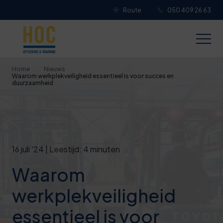
Route
050 409 26 63
Je overall waardering
Titel van je beoordeling
Home
Nieuws
Waarom werkplekveiligheid essentieel is voor succes en
Je beoordeling
duurzaamheid
16 juli '24 | Leestijd: 4 minuten
Je naam
Waarom
werkplekveiligheid
Jouw e-mailadres
essentieel is voor