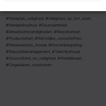
organisatie.
#Werkplek_veiligheid, #Veiligheid_op_het_werk,
#Werkplekcultuur, #Duurzaamheid,
#Arbeidsomstandigheden, #Risicobeheer,
#Productiviteit, #Wettelijke_voorschriften,
#Medewerkers_moraal, #Kostenbesparing,
#Reputatiemanagement, #Talentbehoud,
#Gezondheid_en_veiligheid, #Werkklimaat,
#Ongelukken_voorkomen