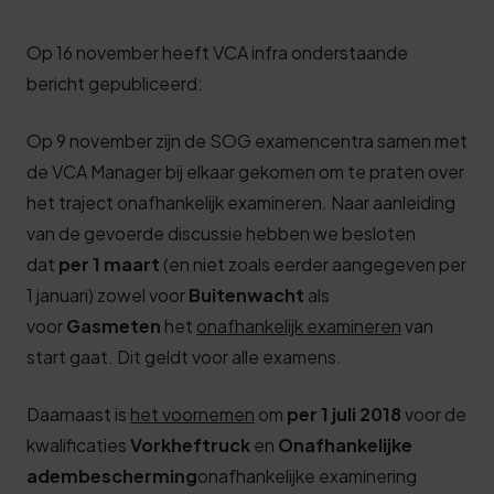
Deze review is gebaseerd op mijn eigen
ervaring.
Op 16 november heeft VCA infra onderstaande
bericht gepubliceerd:
Verzend beoordeling
Op 9 november zijn de SOG examencentra samen met
de VCA Manager bij elkaar gekomen om te praten over
het traject onafhankelijk examineren. Naar aanleiding
van de gevoerde discussie hebben we besloten
dat
per 1 maart
(en niet zoals eerder aangegeven per
1 januari) zowel voor
Buitenwacht
als
voor
Gasmeten
het
onafhankelijk examineren
van
start gaat. Dit geldt voor alle examens.
Daarnaast is
het voornemen
om
per 1 juli 2018
voor de
kwalificaties
Vorkheftruck
en
Onafhankelijke
adembescherming
onafhankelijke examinering