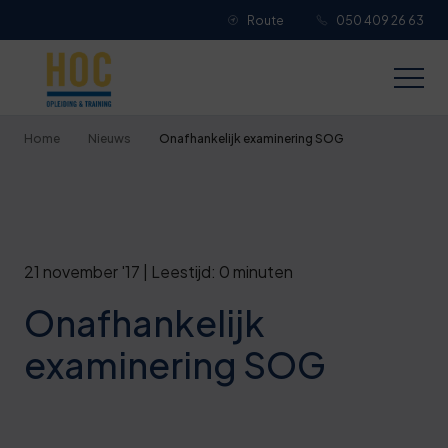
Route
050 409 26 63
Je overall waardering
Titel van je beoordeling
Home
Nieuws
Onafhankelijk examinering SOG
Je beoordeling
21 november '17 | Leestijd: 0 minuten
Onafhankelijk
Je naam
examinering SOG
Jouw e-mailadres