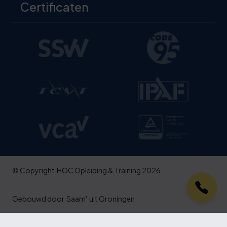
Certificaten
© Copyright
HOC Opleiding & Training 2026
Gebouwd door
Saam'
uit Groningen