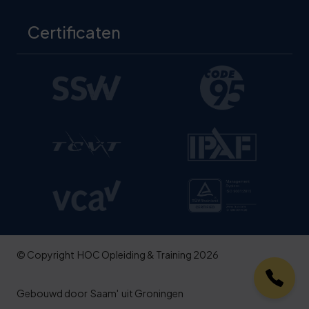
Certificaten
© Copyright
HOC Opleiding & Training 2026
Gebouwd door
Saam'
uit Groningen