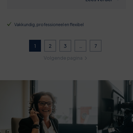
Vakkundig, professioneel en flexibel
1
2
3
…
7
Volgende pagina