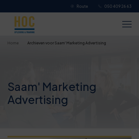
Route
050 409 26 63
Je overall waardering
Titel van je beoordeling
Home
Archieven voor Saam' Marketing Advertising
Je beoordeling
Saam' Marketing
Advertising
Je naam
Jouw e-mailadres