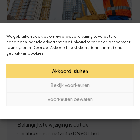
4 januari '19
We gebruiken cookies om uw browse-ervaring te verbeteren,
Nieuws voor TCVT
gepersonaliseerde advertenties of inhoud te tonen en ons verkeer
te analyseren. Door op "Akkoord" te klikken, stemt u in met ons
Certificaathouders
gebruik van cookies.
TCVT gaat per 1 juli 2019 TCVT-machinisten
Akkoord, sluiten
registreren in plaats van certificeren. Per die
datum vervangt het ministerie van SZW het
Bekijk voorkeuren
systeem van persoonscertificering door een
systeem van persoonsregistratie. Inhoudelijk
Voorkeuren bewaren
blijft de wijze van behalen van een registratie
min of meer gelijk aan certificatie.
Belangrijkste wijziging is dat de
certificerende instantie DNVGL het