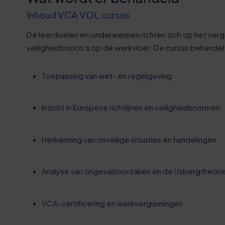
0
Inhoud VCA VOL cursus
5
De leerdoelen en onderwerpen richten zich op het verg
veiligheidsrisico’s op de werkvloer. De cursus behandel
0
Toepassing van wet- en regelgeving
6
Inzicht in Europese richtlijnen en veiligheidsnormen
1
Herkenning van onveilige situaties en handelingen
6
Analyse van ongevalsoorzaken en de IJsbergtheori
1
6
VCA-certificering en werkvergunningen