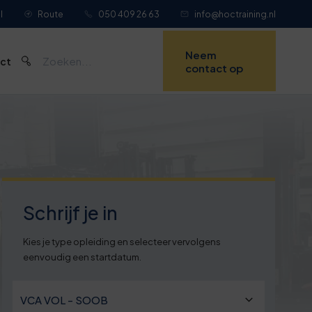
l
Route
050 409 26 63
info@hoctraining.nl
Neem
ct
contact op
Schrijf je in
Kies je type opleiding en selecteer vervolgens
eenvoudig een startdatum.