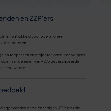
venden en ZZP'ers
cht en ontwikkeld voor operationeel
ovolle sectoren.
egelen toepassen en projecten aansturen volgens
oldoen aan de eisen van VCA-gecertificeerde
 binnen uw team.
 bedoeld
eidinggevenden en zelfstandigen (ZZP’ers) die