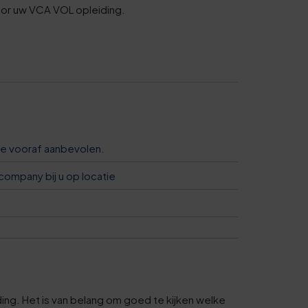
5
oor uw VCA VOL opleiding.
0
6
1
6
die vooraf aanbevolen.
company bij u op locatie
1
6
1
ding. Het is van belang om goed te kijken welke