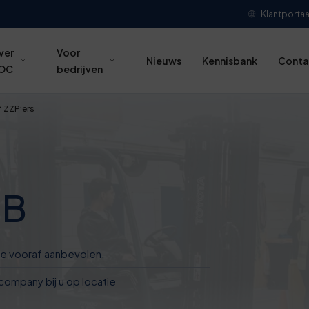
Klantportaa
ver
Voor
Nieuws
Kennisbank
Conta
OC
bedrijven
f ZZP’ers
OB
die vooraf aanbevolen.
company bij u op locatie