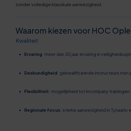
7
zonder volledige klassikale aanwezigheid.
4
8
9
Waarom kiezen voor HOC Opleid
8
Kwaliteit
4
9
Ervaring
: meer dan 30 jaar ervaring in veiligheidsop
0
0
Deskundigheid
: gekwalificeerde instructeurs met p
5
0
0
0
0
Flexibiliteit
: mogelijkheid tot incompany trainingen 
3
1
1
5
6
2
Regionale focus
: sterke aanwezigheid in Tynaarlo
2