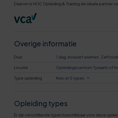
0
9
3
2
Daarom is HOC Opleiding & Training de ideale partner v
6
2
4
3
1
6
5
4
6
9
6
Overige informatie
4
1
2
7
Duur
1 dag, inclusief examen. Zelfstu
5
Locatie
Opleidingscentrum Tynaarlo of In
6
5
8
6
Type opleiding
Kies uit 5 types
1
8
9
7
7
1
0
Opleiding types
7
Er zijn verschillende typen beschikbaar voor deze oplei