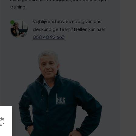
training.
Vrijblijvend advies nodig van ons
deskundige team? Bellen kan naar
050 40 92 663
rde
rd"