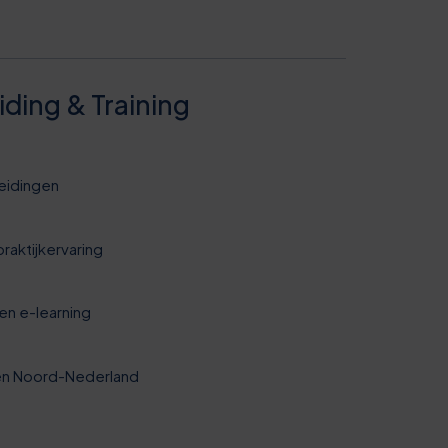
ing & Training
leidingen
raktijkervaring
0
en e-learning
5
0
 en Noord-Nederland