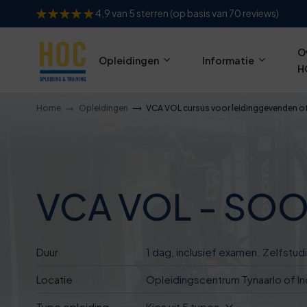
4,9 van 5 sterren (op basis van 70 reviews)
O
Opleidingen
Informatie
H
Home
Opleidingen
VCA VOL cursus voor leidinggevenden o
VCA VOL - SO
Duur
1 dag, inclusief examen. Zelfstu
Locatie
Opleidingscentrum Tynaarlo of In
Type opleiding
Kies uit 5 types