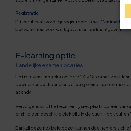
1
3
Registratie
2
Dit certificaat wordt geregistreerd in het
Centraal Diplo
8
bekwaamheid voor werkgevers en opdrachtgevers.
3
3
3
E-learning optie
8
Landelijke examenlocaties
4
3
Het is tevens mogelijk om de VCA VOL cursus via e-learni
5
deelnemer de theorieles volledig online, op een moment 
9
agenda.
6
4
Vervolgens vindt het examen fysiek plaats op één van o
er altijd een geschikte plek bij u in de buurt – ook buit
6
9
Dankzij deze flexibele opzet kunnen deelnemers zich ef