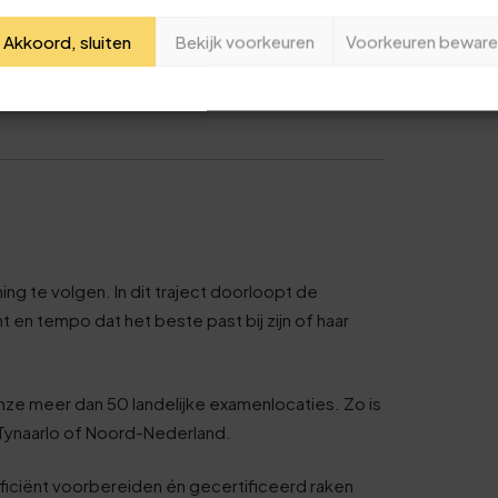
Je naam
Akkoord, sluiten
Bekijk voorkeuren
Voorkeuren beware
ma Register
en is een waardevol bewijs van
Jouw e-mailadres
Deze review is gebaseerd op mijn eigen ervaring.
Verzend beoordeling
ng te volgen. In dit traject doorloopt de
en tempo dat het beste past bij zijn of haar
nze meer dan 50 landelijke examenlocaties. Zo is
en Tynaarlo of Noord-Nederland.
ficiënt voorbereiden én gecertificeerd raken