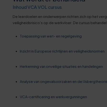
0
Inhoud VCA VOL cursus
5
De leerdoelen en onderwerpen richten zich op het verg
veiligheidsrisico’s op de werkvloer. De cursus behandel
0
Toepassing van wet- en regelgeving
6
Inzicht in Europese richtlijnen en veiligheidsnormen
1
Herkenning van onveilige situaties en handelingen
6
Analyse van ongevalsoorzaken en de IJsbergtheori
1
VCA-certificering en werkvergunningen
6