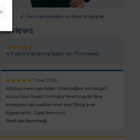
n
Een persoonlijke en directe aanpak
Reviews
4,9 van 5 sterren (op basis van 70 reviews)
7 mei 2026
Absoluut een aanrader. Vriendelijke ontvangst.
Instructeur Roelof Homans heeft mij de fijne
kneepjes van werken met een Minigraver
bijgebracht. Dank hiervoor!
Fred van Noortwijk