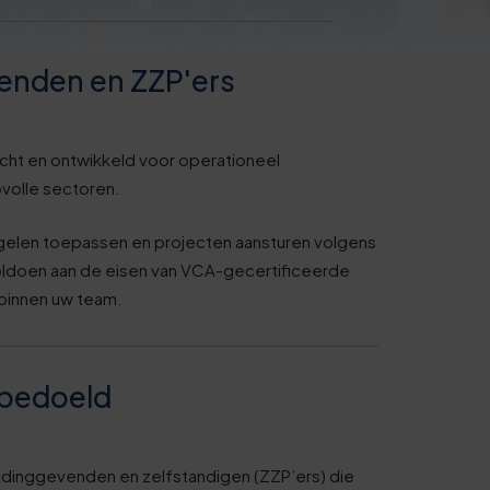
venden en ZZP'ers
cht en ontwikkeld voor operationeel
ovolle sectoren.
egelen toepassen en projecten aansturen volgens
oldoen aan de eisen van VCA-gecertificeerde
 binnen uw team.
 bedoeld
eidinggevenden en zelfstandigen (ZZP’ers) die