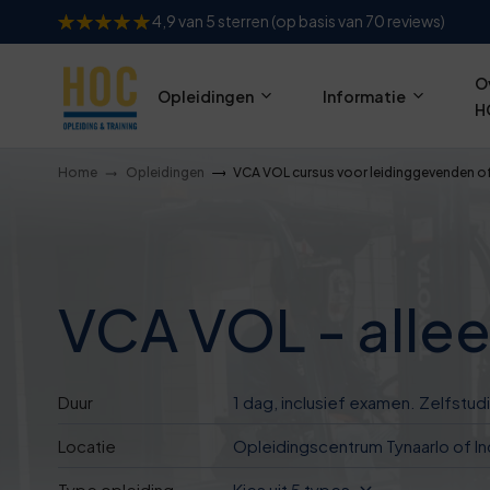
4,9 van 5 sterren (op basis van 70 reviews)
O
Opleidingen
Informatie
H
Home
Opleidingen
VCA VOL cursus voor leidinggevenden o
VCA VOL - alle
Duur
1 dag, inclusief examen. Zelfstu
Locatie
Opleidingscentrum Tynaarlo of In
Type opleiding
Kies uit 5 types