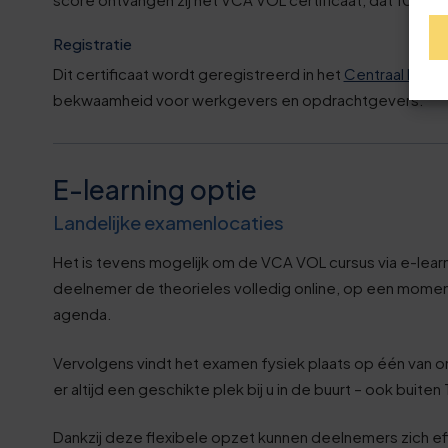
1
3
Registratie
2
Dit certificaat wordt geregistreerd in het
Centraal Diplo
8
bekwaamheid voor werkgevers en opdrachtgevers.
3
3
3
E-learning optie
8
Landelijke examenlocaties
4
3
Het is tevens mogelijk om de VCA VOL cursus via e-learni
5
deelnemer de theorieles volledig online, op een moment 
9
agenda.
6
Vervolgens vindt het examen fysiek plaats op één van o
4
er altijd een geschikte plek bij u in de buurt – ook buit
6
Dankzij deze flexibele opzet kunnen deelnemers zich ef