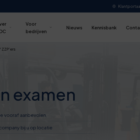
Klantportaa
ver
Voor
Nieuws
Kennisbank
Conta
OC
bedrijven
f ZZP’ers
en examen
die vooraf aanbevolen.
company bij u op locatie