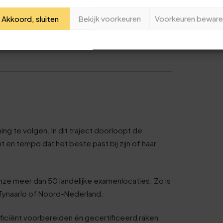
Je naam
Akkoord, sluiten
Bekijk voorkeuren
Voorkeuren beware
ma Register
en is een waardevol bewijs van
Jouw e-mailadres
Deze review is gebaseerd op mijn eigen ervaring.
Verzend beoordeling
ng te volgen. In dit traject doorloopt de
en tempo dat het beste past bij zijn of haar
nze meer dan 50 landelijke examenlocaties. Zo is
en Tynaarlo of Noord-Nederland.
ficiënt voorbereiden én gecertificeerd raken