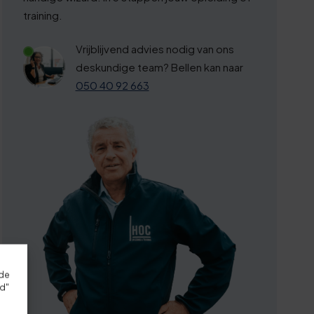
training.
Vrijblijvend advies nodig van ons
deskundige team? Bellen kan naar
050 40 92 663
rde
rd"