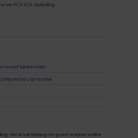
5
oor uw VCA VOL opleiding.
0
6
1
6
die vooraf aanbevolen.
company bij u op locatie
1
6
1
ding. Het is van belang om goed te kijken welke