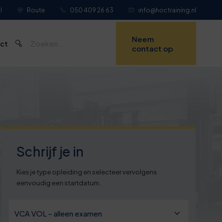
l
Route
050 409 26 63
info@hoctraining.nl
Neem
ct
contact op
Schrijf je in
Kies je type opleiding en selecteer vervolgens
eenvoudig een startdatum.