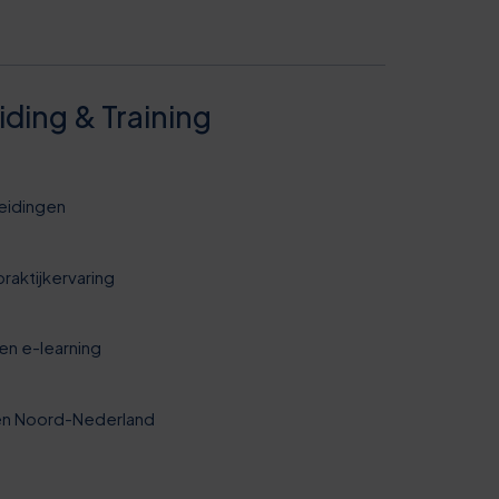
ing & Training
leidingen
raktijkervaring
0
en e-learning
5
 en Noord-Nederland
0