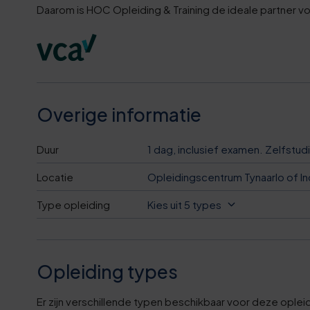
0
9
3
Daarom is HOC Opleiding & Training de ideale partner v
2
6
2
4
3
1
6
5
4
6
9
6
Overige informatie
4
1
2
7
Duur
1 dag, inclusief examen. Zelfstu
5
Locatie
Opleidingscentrum Tynaarlo of In
6
5
8
Type opleiding
Kies uit 5 types
6
1
8
9
7
7
1
0
Opleiding types
7
Er zijn verschillende typen beschikbaar voor deze oplei