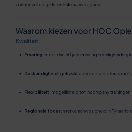
9
7
zonder volledige klassikale aanwezigheid.
4
8
9
Waarom kiezen voor HOC Opleid
8
Kwaliteit
4
9
Ervaring
: meer dan 30 jaar ervaring in veiligheidsop
0
0
Deskundigheid
: gekwalificeerde instructeurs met p
5
0
0
0
Flexibiliteit
: mogelijkheid tot incompany trainingen 
0
3
1
1
5
Regionale focus
: sterke aanwezigheid in Tynaarlo
6
2
2