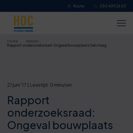
Route
050 409 26 63
Je overall waardering
Titel van je beoordeling
Home
Nieuws
Rapport onderzoeksraad: Ongeval bouwplaats Den Haag
Je beoordeling
21 juni '17 | Leestijd: 0 minuten
Rapport
Je naam
onderzoeksraad:
Jouw e-mailadres
Ongeval bouwplaats