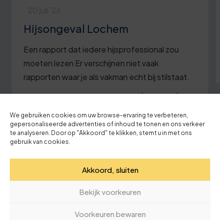
20 juli '26
Hijsongeval Lochem
Een rapport dat iedere hijsprofessional zou
moeten lezen Er verschijnen niet vaak
rapporten waar je als vakman echt bij stilstaat.
Lees verder
We gebruiken cookies om uw browse-ervaring te verbeteren,
gepersonaliseerde advertenties of inhoud te tonen en ons verkeer
te analyseren. Door op "Akkoord" te klikken, stemt u in met ons
gebruik van cookies.
Akkoord, sluiten
1
2
3
Bekijk voorkeuren
Terug naar nieuwsoverzicht
Voorkeuren bewaren