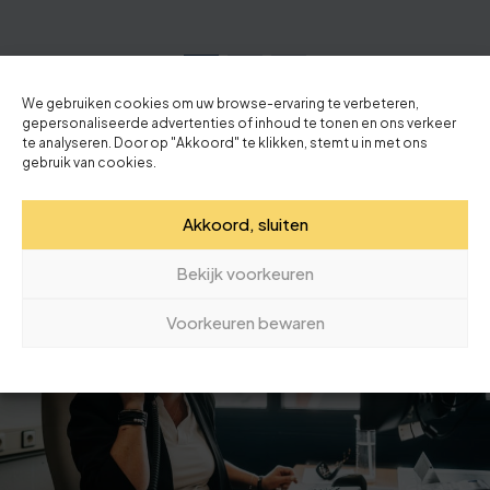
1
2
3
We gebruiken cookies om uw browse-ervaring te verbeteren,
gepersonaliseerde advertenties of inhoud te tonen en ons verkeer
te analyseren. Door op "Akkoord" te klikken, stemt u in met ons
Terug naar nieuwsoverzicht
gebruik van cookies.
Akkoord, sluiten
Bekijk voorkeuren
Voorkeuren bewaren