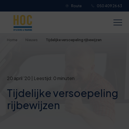
Route
050 409 26 63
Je overall waardering
Titel van je beoordeling
Home
Nieuws
Tijdelijke versoepeling rijbewijzen
Je beoordeling
20 april '20 | Leestijd: 0 minuten
Tijdelijke versoepeling
Je naam
rijbewijzen
Jouw e-mailadres