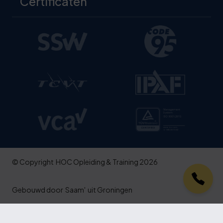
Certificaten
© Copyright
HOC Opleiding & Training 2026
Gebouwd door
Saam'
uit Groningen