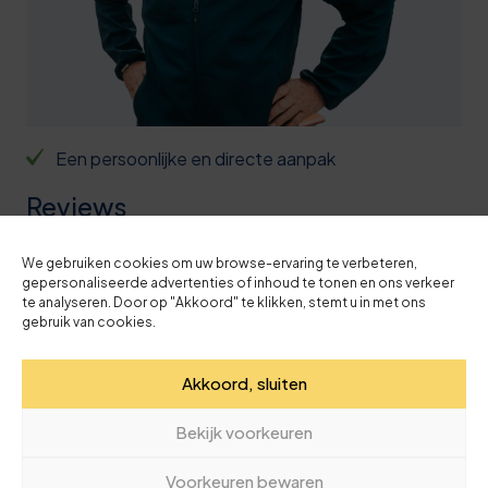
9
2
6
2
3
1
6
4
6
0
9
4
1
Een persoonlijke en directe aanpak
1
2
5
6
Reviews
2
5
6
1
3
We gebruiken cookies om uw browse-ervaring te verbeteren,
8
7
7
gepersonaliseerde advertenties of inhoud te tonen en ons verkeer
4,9 van 5 sterren (op basis van 70 reviews)
te analyseren. Door op "Akkoord" te klikken, stemt u in met ons
4
1
7
2
gebruik van cookies.
5
4
8
7
0
Akkoord, sluiten
6
7 mei 2026
7
9
2
Absoluut een aanrader. Vriendelijke ontvangst.
5
7
Bekijk voorkeuren
0
9
7
Instructeur Roelof Homans heeft mij de fijne
0
Voorkeuren bewaren
kneepjes van werken met een Minigraver