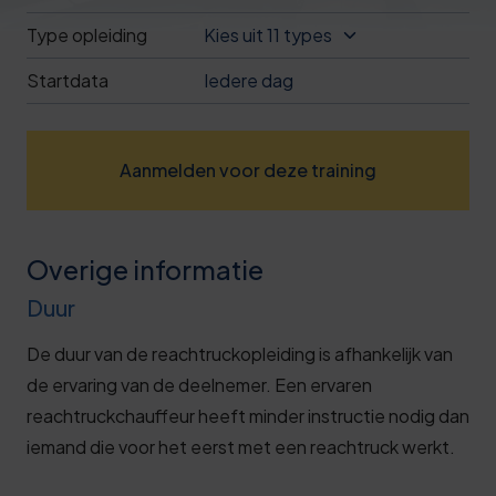
Deze review is gebaseerd op mijn eigen
Type opleiding
Kies uit 11 types
ervaring.
Startdata
Iedere dag
Verzend beoordeling
Aanmelden voor deze training
Overige informatie
Duur
De duur van de reachtruckopleiding is afhankelijk van
de ervaring van de deelnemer. Een ervaren
reachtruckchauffeur heeft minder instructie nodig dan
iemand die voor het eerst met een reachtruck werkt.