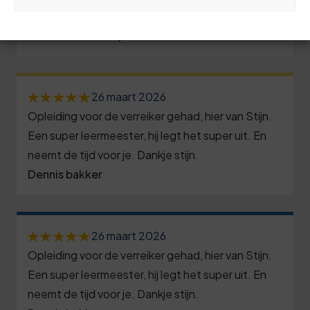
8
3
0
2
5
bijgebracht. Dank hiervoor!
9
7
1
8
Fred van Noortwijk
0
0
0
1
3
6
1
3
2
8
1
26 maart 2026
2
6
3
3
Opleiding voor de verreiker gehad, hier van Stijn.
6
3
9
3
8
Een super leermeester, hij legt het super uit. En
1
4
neemt de tijd voor je. Dankje stijn.
0
2
4
3
6
Dennis bakker
6
1
5
5
9
1
7
2
8
6
4
6
8
26 maart 2026
3
1
6
9
1
Opleiding voor de verreiker gehad, hier van Stijn.
9
4
4
7
4
Een super leermeester, hij legt het super uit. En
6
0
neemt de tijd voor je. Dankje stijn.
5
8
8
9