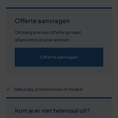
7
2
Offerte aanvragen
7
Ontvang snel een offerte op maat,
2
afgestemd op jouw wensen.
7
0
2
Offerte aanvragen
1
8
1
3
2
8
Vakkundig, professioneel en flexibel
3
3
3
8
Kom je er niet helemaal uit?