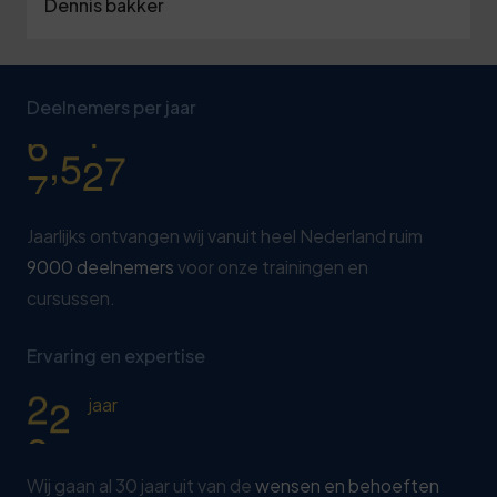
1
Dennis bakker
1
6
1
8
4
0
7
2
7
4
9
0
1
2
3
8
7
0
5
Deelnemers per jaar
2
7
4
,
9
0
0
0
3
2
5
4
7
6
Jaarlijks ontvangen wij vanuit heel Nederland ruim
5
2
9000 deelnemers
voor onze trainingen en
0
7
cursussen.
6
7
1
8
7
2
2
9
Ervaring en expertise
8
7
3
0
jaar
9
2
0
8
Wij gaan al 30 jaar uit van de
wensen en behoeften