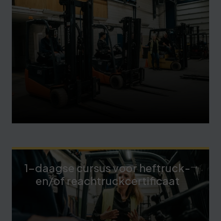
1-daagse cursus voor heftruck-
en/of reachtruckcertificaat