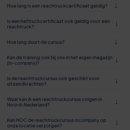
Hoe lang is een reachtruckcertificaat geldig?
Is een heftruckcertificaat ook geldig voor een
reachtruck?
0
Hoe lang duurt de cursus?
5
0
Kan de training ook bij ons in het eigen magazijn
(in-company)?
6
1
Is de reachtruckcursus ook geschikt voor
uitzendkrachten?
6
Waar kan ik een reachtruckcursus volgen in
1
Noord-Nederland?
6
Kan HOC de reachtruckcursus incompany op
1
onze locatie verzorgen?