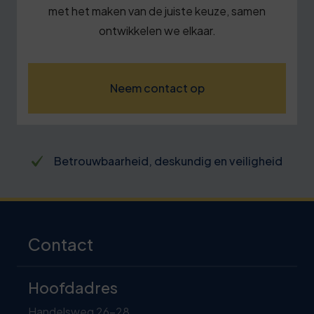
met het maken van de juiste keuze, samen
ontwikkelen we elkaar.
Neem contact op
Bet
Betrouwbaarheid, deskundig en veiligheid
pra
Contact
Hoofdadres
Handelsweg 26-28