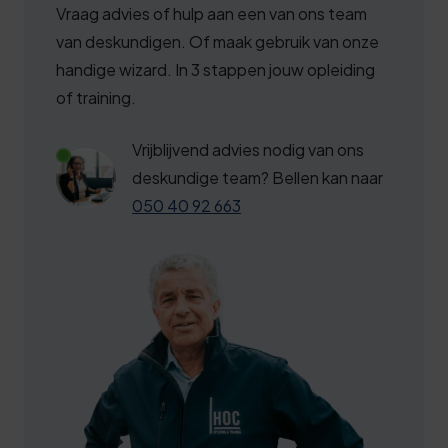
4
3
Vraag advies of hulp aan een van ons team
5
9
van deskundigen. Of maak gebruik van onze
handige wizard. In 3 stappen jouw opleiding
6
4
of training.
6
9
Vrijblijvend advies nodig van ons
7
4
deskundige team? Bellen kan naar
8
9
050 40 92 663
8
4
9
0
0
5
0
0
0
3
1
5
6
2
0