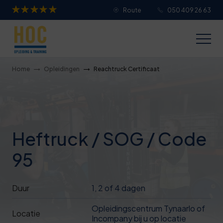
Route
050 409 26 63
Je overall waardering
Titel van je beoordeling
Home
Opleidingen
Reachtruck Certificaat
Je beoordeling
Heftruck / SOG / Code
95
Je naam
Duur
1, 2 of 4 dagen
Jouw e-mailadres
Opleidingscentrum Tynaarlo of
Locatie
Incompany bij u op locatie