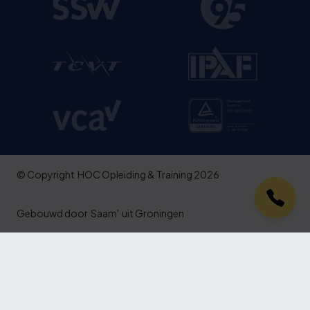
© Copyright
HOC Opleiding & Training 2026
Gebouwd door
Saam'
uit Groningen