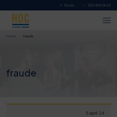
Route
050 409 26 63
Je overall waardering
Titel van je beoordeling
Home
fraude
Je beoordeling
fraude
Je naam
Jouw e-mailadres
5 april '24