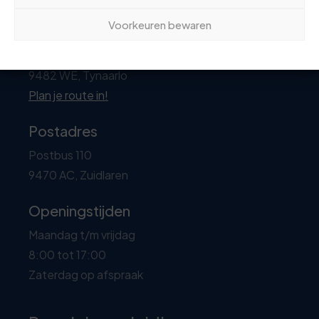
Voorkeuren bewaren
Hoofdadres
Handelsweg 26-28
9482 WE, Tynaarlo
Plan je route in!
Postadres
Postbus 110
9470 AC, Zuidlaren
Openingstijden
Maandag t/m vrijdag
8:00 tot 17:00
Zaterdag op afspraak