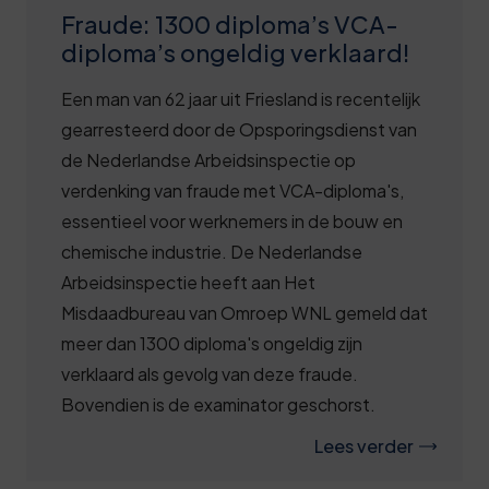
Deze review is gebaseerd op mijn eigen
Fraude: 1300 diploma’s VCA-
ervaring.
diploma’s ongeldig verklaard!
Verzend beoordeling
Een man van 62 jaar uit Friesland is recentelijk
gearresteerd door de Opsporingsdienst van
de Nederlandse Arbeidsinspectie op
verdenking van fraude met VCA-diploma's,
essentieel voor werknemers in de bouw en
chemische industrie. De Nederlandse
Arbeidsinspectie heeft aan Het
Misdaadbureau van Omroep WNL gemeld dat
meer dan 1300 diploma's ongeldig zijn
verklaard als gevolg van deze fraude.
Bovendien is de examinator geschorst.
Lees verder