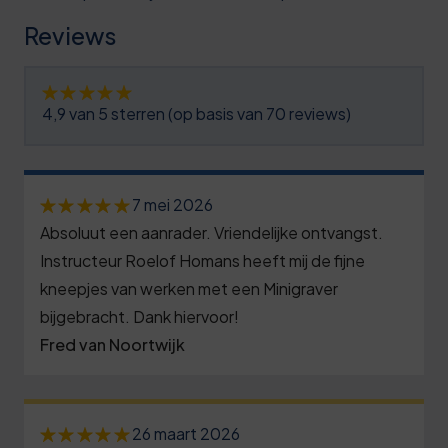
1
2
5
6
Reviews
2
5
6
1
3
8
7
7
4,9 van 5 sterren (op basis van 70 reviews)
4
1
7
2
5
4
8
7
0
6
7 mei 2026
7
9
2
Absoluut een aanrader. Vriendelijke ontvangst.
5
7
0
9
7
Instructeur Roelof Homans heeft mij de fijne
0
8
kneepjes van werken met een Minigraver
3
0
2
5
bijgebracht. Dank hiervoor!
9
7
1
8
Fred van Noortwijk
0
0
0
1
3
6
1
3
2
8
1
26 maart 2026