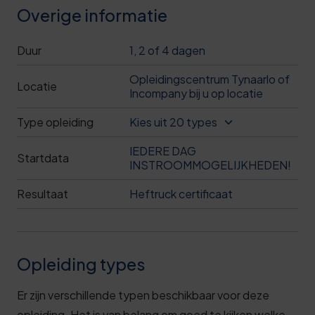
Overige informatie
Duur
1, 2 of 4 dagen
Opleidingscentrum Tynaarlo of
Locatie
Incompany bij u op locatie
Type opleiding
Kies uit 20 types
IEDERE DAG
Startdata
INSTROOMMOGELIJKHEDEN!
Resultaat
Heftruck certificaat
Opleiding types
Er zijn verschillende typen beschikbaar voor deze
opleiding. Het is van belang om goed te kijken welke