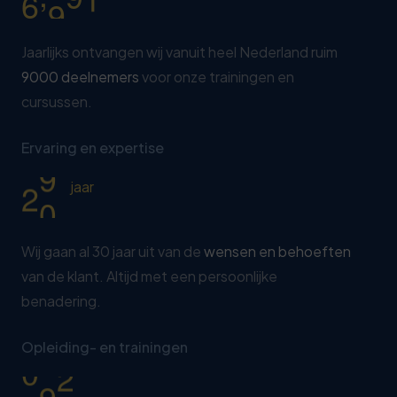
3
2
5
4
7
6
Jaarlijks ontvangen wij vanuit heel Nederland ruim
5
2
9000 deelnemers
voor onze trainingen en
0
7
cursussen.
6
7
1
8
7
2
2
9
Ervaring en expertise
8
7
3
0
jaar
9
2
0
8
Wij gaan al 30 jaar uit van de
wensen en behoeften
van de klant. Altijd met een persoonlijke
1
3
benadering.
2
8
0
3
3
Opleiding- en trainingen
1
4
8