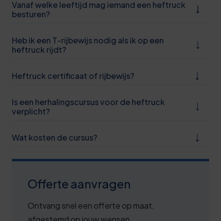
5
Vanaf welke leeftijd mag iemand een heftruck
besturen?
0
6
Heb ik een T-rijbewijs nodig als ik op een
heftruck rijdt?
1
Heftruck certificaat of rijbewijs?
6
1
Is een herhalingscursus voor de heftruck
verplicht?
6
1
Wat kosten de cursus?
7
2
Offerte aanvragen
7
Ontvang snel een offerte op maat,
2
afgestemd op jouw wensen.