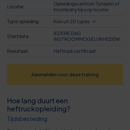
Opleidingscentrum Tynaarlo of
Deze review is gebaseerd op mijn eigen
Locatie
Incompany bij u op locatie
ervaring.
Type opleiding
Kies uit 20 types
Verzend beoordeling
IEDERE DAG
Startdata
INSTROOMMOGELIJKHEDEN!
Resultaat
Heftruck certificaat
Aanmelden voor deze training
Hoe lang duurt een
heftruckopleiding?
Tijdsbesteding