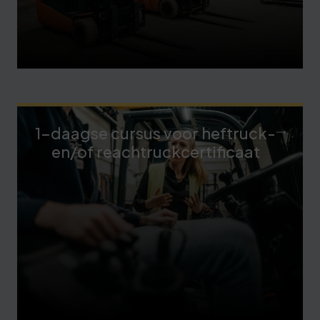
1-daagse cursus voor heftruck-
en/of reachtruckcertificaat