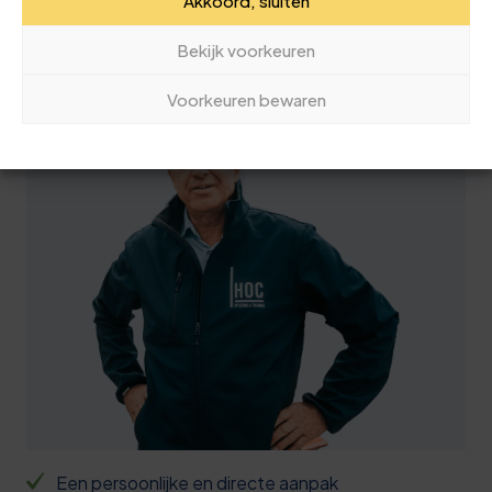
7
4
Akkoord, sluiten
deskundige team? Bellen kan naar
8
9
Bekijk voorkeuren
050 40 92 663
8
4
Voorkeuren bewaren
9
0
0
5
0
0
0
3
1
5
6
2
0
9
2
6
2
3
1
6
4
6
0
9
4
1
Een persoonlijke en directe aanpak