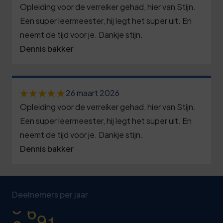
2
6
3
3
Opleiding voor de verreiker gehad, hier van Stijn.
6
3
9
3
8
Een super leermeester, hij legt het super uit. En
1
4
neemt de tijd voor je. Dankje stijn.
0
2
4
3
6
Dennis bakker
6
1
5
5
9
1
7
2
8
6
4
6
8
26 maart 2026
3
1
6
9
1
Opleiding voor de verreiker gehad, hier van Stijn.
9
4
4
7
4
Een super leermeester, hij legt het super uit. En
6
0
neemt de tijd voor je. Dankje stijn.
5
8
8
9
1
Dennis bakker
1
6
1
8
4
0
7
2
7
4
9
0
1
2
3
8
7
0
5
Deelnemers per jaar
2
7
4
,
9
0
0
0