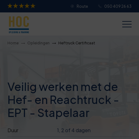
Route
050 409 26 63
Je overall waardering
Titel van je beoordeling
Home
Opleidingen
Heftruck Certificaat
Je beoordeling
Veilig werken met de
Hef- en Reachtruck -
Je naam
EPT - Stapelaar
Jouw e-mailadres
Duur
1, 2 of 4 dagen