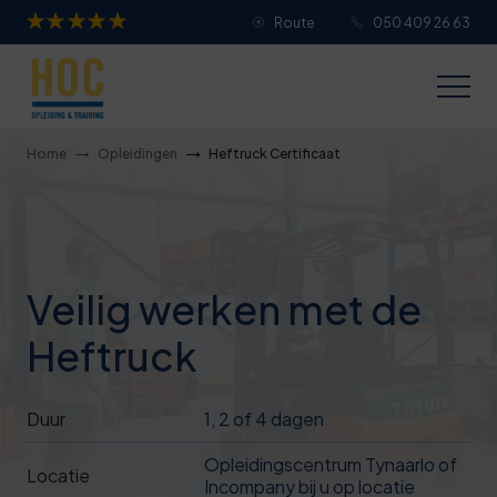
Route
050 409 26 63
Je overall waardering
Titel van je beoordeling
Home
Opleidingen
Heftruck Certificaat
Je beoordeling
Veilig werken met de
Heftruck
Je naam
Duur
1, 2 of 4 dagen
Jouw e-mailadres
Opleidingscentrum Tynaarlo of
Locatie
Incompany bij u op locatie