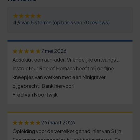
2
5
6
1
3
8
7
7
4,9 van 5 sterren (op basis van 70 reviews)
4
1
7
2
5
4
8
7
0
7 mei 2026
6
7
9
2
Absoluut een aanrader. Vriendelijke ontvangst.
5
7
0
9
7
Instructeur Roelof Homans heeft mij de fijne
0
8
kneepjes van werken met een Minigraver
3
0
2
5
bijgebracht. Dank hiervoor!
9
7
1
8
Fred van Noortwijk
0
0
0
1
3
6
1
3
2
8
1
26 maart 2026
2
6
3
3
Opleiding voor de verreiker gehad, hier van Stijn.
6
Een super leermeester, hij legt het super uit. En