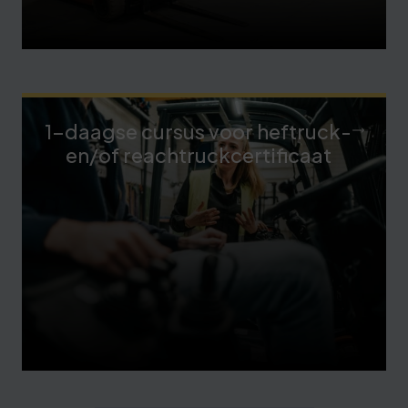
1-daagse cursus voor heftruck-
en/of reachtruckcertificaat