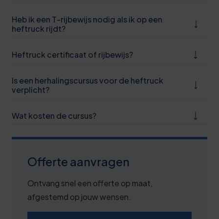
0
6
Heb ik een T-rijbewijs nodig als ik op een
heftruck rijdt?
1
Heftruck certificaat of rijbewijs?
6
1
Is een herhalingscursus voor de heftruck
verplicht?
6
1
Wat kosten de cursus?
7
2
Offerte aanvragen
7
Ontvang snel een offerte op maat,
2
afgestemd op jouw wensen.
7