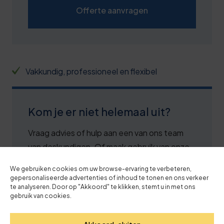
0
2
Offerte aanvragen
1
8
1
3
2
8
Vakkundig, professioneel en flexibel
3
3
3
8
Kom je er niet helemaal uit?
4
3
Vraag advies of hulp aan een van ons team
5
9
van deskundigen. Of maak gebruik van onze
handige wizard. In 3 stappen jouw opleiding
6
4
We gebruiken cookies om uw browse-ervaring te verbeteren,
of training.
gepersonaliseerde advertenties of inhoud te tonen en ons verkeer
6
9
te analyseren. Door op "Akkoord" te klikken, stemt u in met ons
gebruik van cookies.
Vrijblijvend advies nodig van ons
7
4
deskundige team? Bellen kan naar