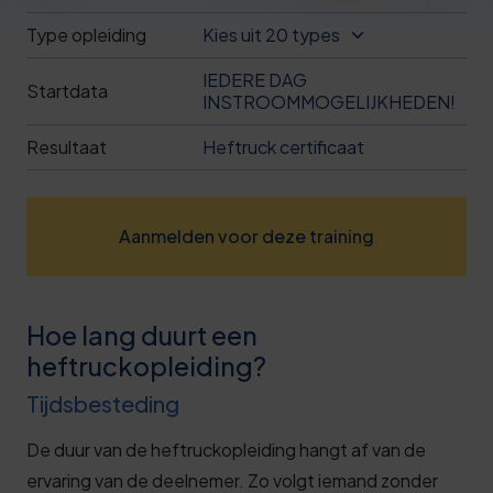
Deze review is gebaseerd op mijn eigen
Type opleiding
Kies uit 20 types
ervaring.
IEDERE DAG
Startdata
Verzend beoordeling
INSTROOMMOGELIJKHEDEN!
Resultaat
Heftruck certificaat
Aanmelden voor deze training
Hoe lang duurt een
heftruckopleiding?
Tijdsbesteding
De duur van de heftruckopleiding hangt af van de
ervaring van de deelnemer. Zo volgt iemand zonder