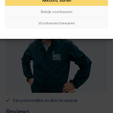
8
9
Akkoord, sluiten
050 40 92 663
8
4
Bekijk voorkeuren
9
0
Voorkeuren bewaren
0
5
0
0
0
3
1
5
6
2
0
9
2
6
2
3
1
6
4
6
0
9
4
1
Een persoonlijke en directe aanpak
1
2
5
6
Reviews