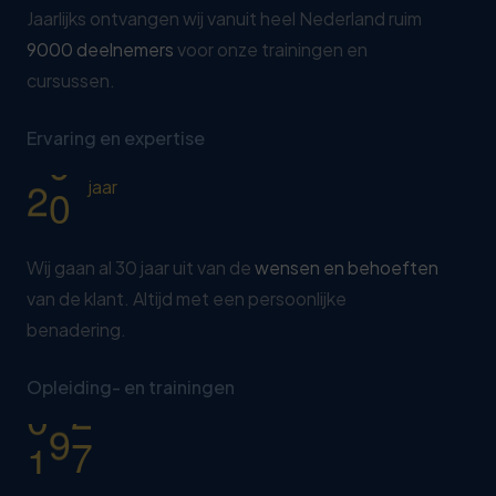
4
7
6
Jaarlijks ontvangen wij vanuit heel Nederland ruim
5
2
9000 deelnemers
voor onze trainingen en
0
7
cursussen.
6
7
1
8
7
2
2
9
Ervaring en expertise
8
7
3
0
jaar
9
2
0
8
Wij gaan al 30 jaar uit van de
wensen en behoeften
van de klant. Altijd met een persoonlijke
1
3
benadering.
2
8
0
3
3
Opleiding- en trainingen
1
4
8