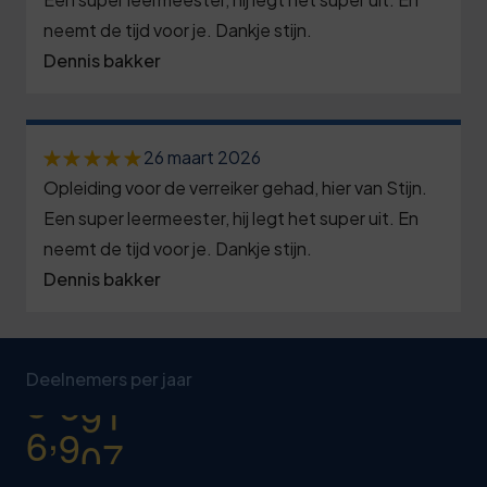
3
9
3
8
1
4
neemt de tijd voor je. Dankje stijn.
0
2
4
3
Dennis bakker
6
6
1
5
5
9
1
7
2
8
6
4
6
8
26 maart 2026
3
1
6
9
Opleiding voor de verreiker gehad, hier van Stijn.
1
9
4
4
7
4
Een super leermeester, hij legt het super uit. En
6
0
neemt de tijd voor je. Dankje stijn.
5
8
8
9
1
Dennis bakker
1
6
1
8
4
0
7
2
7
4
9
0
1
2
3
8
7
Deelnemers per jaar
0
5
2
7
4
,
9
0
0
0
3
2
5