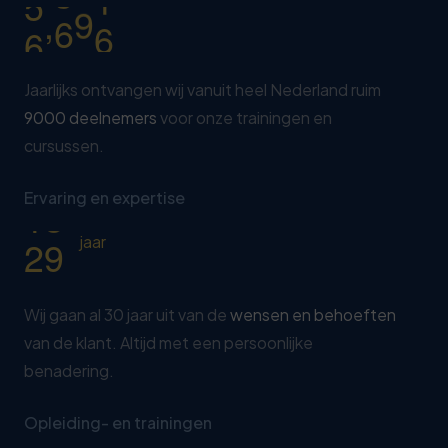
2
7
4
,
9
0
0
0
3
2
5
4
7
6
Jaarlijks ontvangen wij vanuit heel Nederland ruim
5
2
9000 deelnemers
voor onze trainingen en
0
7
cursussen.
6
7
1
8
7
2
2
9
Ervaring en expertise
8
7
3
0
jaar
9
2
0
8
Wij gaan al 30 jaar uit van de
wensen en behoeften
van de klant. Altijd met een persoonlijke
1
3
benadering.
2
8
0
3
3
Opleiding- en trainingen