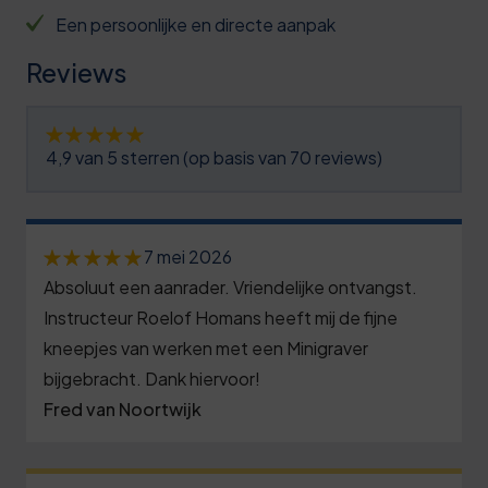
0
9
4
1
Een persoonlijke en directe aanpak
1
2
5
6
Reviews
2
5
6
1
3
8
7
7
4,9 van 5 sterren (op basis van 70 reviews)
4
1
7
2
5
4
8
7
0
6
7 mei 2026
7
9
2
Absoluut een aanrader. Vriendelijke ontvangst.
5
7
0
9
7
Instructeur Roelof Homans heeft mij de fijne
0
8
kneepjes van werken met een Minigraver
3
0
2
5
bijgebracht. Dank hiervoor!
9
7
1
8
Fred van Noortwijk
0
0
0
1
3
6
1