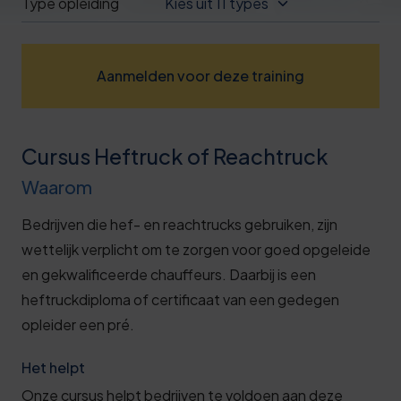
Type opleiding
Kies uit 11 types
Deze review is gebaseerd op mijn eigen
ervaring.
Aanmelden voor deze training
Verzend beoordeling
Cursus Heftruck of Reachtruck
Waarom
Bedrijven die hef- en reachtrucks gebruiken, zijn
wettelijk verplicht om te zorgen voor goed opgeleide
en gekwalificeerde chauffeurs. Daarbij is een
heftruckdiploma of certificaat van een gedegen
opleider een pré.
Het helpt
Onze cursus helpt bedrijven te voldoen aan deze