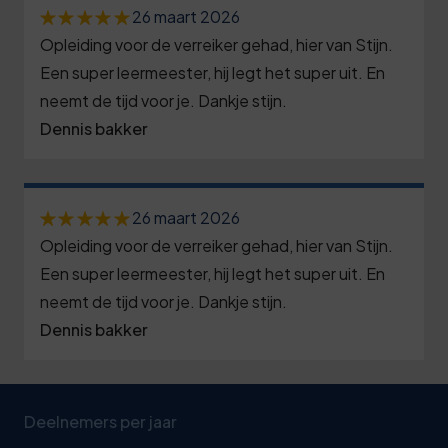
3
2
8
1
26 maart 2026
2
6
3
3
Opleiding voor de verreiker gehad, hier van Stijn.
6
3
9
3
8
Een super leermeester, hij legt het super uit. En
1
4
neemt de tijd voor je. Dankje stijn.
0
2
4
3
Dennis bakker
6
6
1
5
5
9
1
7
2
8
6
4
6
8
26 maart 2026
3
1
6
9
Opleiding voor de verreiker gehad, hier van Stijn.
1
9
4
4
7
4
Een super leermeester, hij legt het super uit. En
6
0
neemt de tijd voor je. Dankje stijn.
5
8
8
9
1
Dennis bakker
1
6
1
8
4
0
7
2
7
4
9
0
1
2
3
8
7
0
Deelnemers per jaar
5