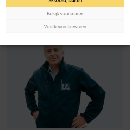
6
9
Akkoord, sluiten
Vrijblijvend advies nodig van ons
7
4
Bekijk voorkeuren
deskundige team? Bellen kan naar
8
9
050 40 92 663
Voorkeuren bewaren
8
4
9
0
0
5
0
0
0
3
1
5
6
2
0
9
2
6
2
3
1
6
4
6