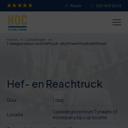
Route
050 409 26 63
Je overall waardering
Titel van je beoordeling
Home
Opleidingen
1-daagse cursus voor heftruck- en/of reachtruckcertificaat
Je beoordeling
Hef- en Reachtruck
Je naam
Duur
1 dag
Opleidingscentrum Tynaarlo of
Jouw e-mailadres
Locatie
Incompany bij u op locatie