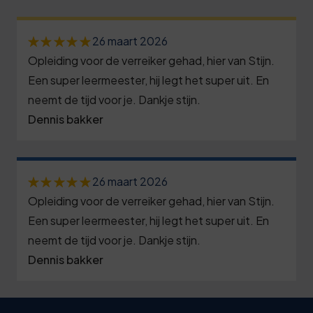
0
0
1
3
6
1
3
2
8
1
26 maart 2026
2
6
3
3
Opleiding voor de verreiker gehad, hier van Stijn.
6
3
9
3
Een super leermeester, hij legt het super uit. En
8
1
4
neemt de tijd voor je. Dankje stijn.
0
2
4
3
Dennis bakker
6
6
1
5
5
9
1
7
2
8
6
4
6
8
26 maart 2026
3
1
6
9
Opleiding voor de verreiker gehad, hier van Stijn.
1
9
4
4
7
4
Een super leermeester, hij legt het super uit. En
6
0
neemt de tijd voor je. Dankje stijn.
5
8
8
9
1
Dennis bakker
1
6
1
8
4
0
7
2
7
4
9
0