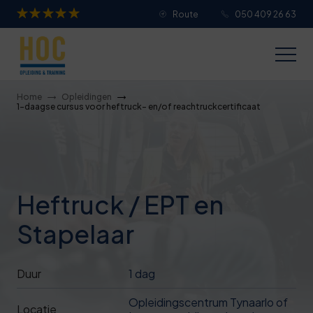
Route
050 409 26 63
Je overall waardering
Titel van je beoordeling
Home
Opleidingen
1-daagse cursus voor heftruck- en/of reachtruckcertificaat
Je beoordeling
Heftruck / EPT en
Stapelaar
Je naam
Duur
1 dag
Jouw e-mailadres
Opleidingscentrum Tynaarlo of
Locatie