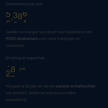
1
2
3
8
Deelnemers per jaar
7
0
5
2
7
4
,
9
0
0
0
3
2
5
4
7
6
Jaarlijks ontvangen wij vanuit heel Nederland ruim
5
2
9000 deelnemers
voor onze trainingen en
0
7
cursussen.
6
7
1
8
7
2
2
Ervaring en expertise
9
8
7
3
0
jaar
9
2
0
8
Wij gaan al 30 jaar uit van de
wensen en behoeften
van de klant. Altijd met een persoonlijke
1
3
benadering.
2
8