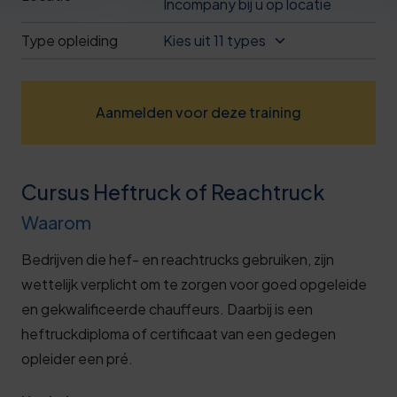
Incompany bij u op locatie
Deze review is gebaseerd op mijn eigen
ervaring.
Type opleiding
Kies uit 11 types
Verzend beoordeling
Aanmelden voor deze training
Cursus Heftruck of Reachtruck
Waarom
Bedrijven die hef- en reachtrucks gebruiken, zijn
wettelijk verplicht om te zorgen voor goed opgeleide
en gekwalificeerde chauffeurs. Daarbij is een
heftruckdiploma of certificaat van een gedegen
opleider een pré.