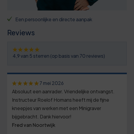
6
4
6
0
9
4
1
Een persoonlijke en directe aanpak
1
2
5
6
Reviews
2
5
6
1
3
8
7
7
4,9 van 5 sterren (op basis van 70 reviews)
4
1
7
2
5
4
8
7
0
7 mei 2026
6
7
9
2
Absoluut een aanrader. Vriendelijke ontvangst.
5
7
0
9
7
Instructeur Roelof Homans heeft mij de fijne
0
8
kneepjes van werken met een Minigraver
3
0
2
5
bijgebracht. Dank hiervoor!
9
7
1
8
Fred van Noortwijk
0